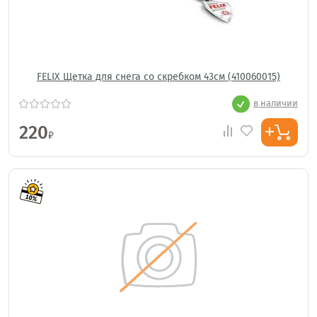
FELIX Щетка для снега со скребком 43см (410060015)
в наличии
220
₽