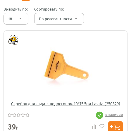
Выводить по:
Сортировать по:
arrow_drop_down
arrow_drop_down
Скребок для льда с водосгоном 10*15,5см Lavita (250329)
в наличии
39
₽