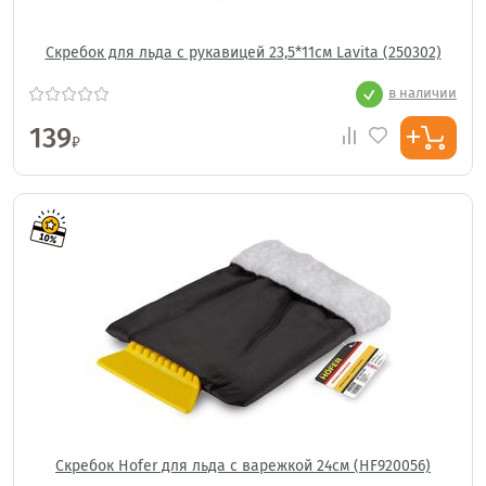
Скребок для льда с рукавицей 23,5*11см Lavita (250302)
в наличии
139
₽
Скребок Hofer для льда с варежкой 24см (HF920056)