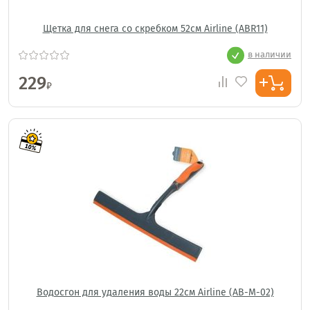
Щетка для снега со скребком 52см Airline (ABR11)
в наличии
229
₽
Водосгон для удаления воды 22см Airline (AB-М-02)