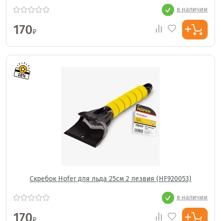
в наличии
170
₽
Скребок Hofer для льда 25см 2 лезвия (HF920053)
в наличии
170
₽