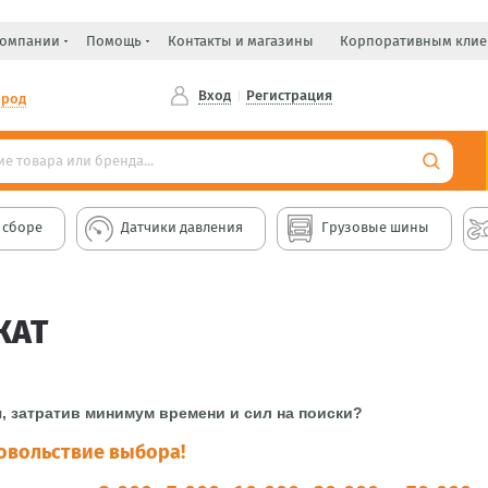
компании
Помощь
Контакты и магазины
Корпоративным клие
Вход
Регистрация
ород
 сборе
Датчики давления
Грузовые шины
КАТ
, затратив минимум времени и сил на поиски?
довольствие выбора!