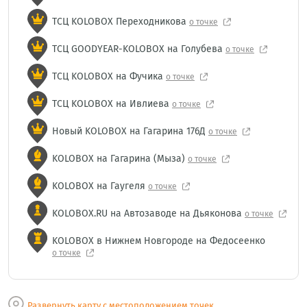
ТСЦ KOLOBOX Переходникова
о точке
ТСЦ GOODYEAR-KOLOBOX на Голубева
о точке
ТСЦ KOLOBOX на Фучика
о точке
ТСЦ KOLOBOX на Ивлиева
о точке
Новый KOLOBOX на Гагарина 176Д
о точке
KOLOBOX на Гагарина (Мыза)
о точке
KOLOBOX на Гаугеля
о точке
KOLOBOX.RU на Автозаводе на Дьяконова
о точке
KOLOBOX в Нижнем Новгороде на Федосеенко
о точке
Развернуть карту с местоположением точек