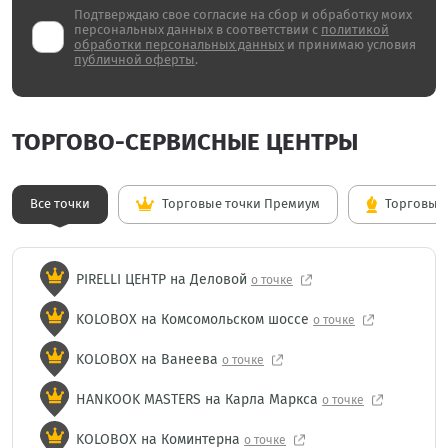
Подтверждаю свое согласие на сбор и обработку моих
персональных данных в соответствии с
политикой
обработки персональных данных
и принимаю условия
публичной оферты
.
ТОРГОВО-СЕРВИСНЫЕ ЦЕНТРЫ
Все точки
Торговые точки Премиум
Торговые 
PIRELLI ЦЕНТР на Деловой
о точке
KOLOBOX на Комсомольском шоссе
о точке
KOLOBOX на Ванеева
о точке
HANKOOK MASTERS на Карла Маркса
о точке
KOLOBOX на Коминтерна
о точке