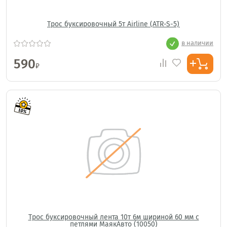
Трос буксировочный 5т Airline (ATR-S-5)
в наличии
590
₽
Трос буксировочный лента 10т 6м шириной 60 мм с
петлями МаякАвто (10050)