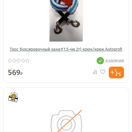
Трос буксировочный канат(1,5-4м 2т) крюк/крюк Autoprofi
в наличии
569
₽