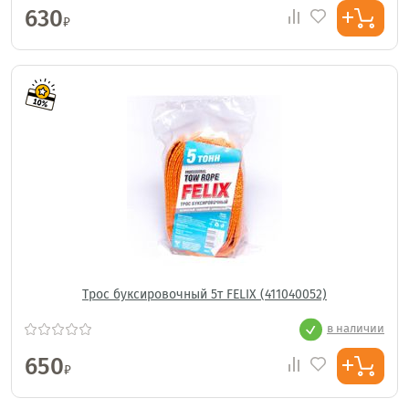
630
₽
Трос буксировочный 5т FELIX (411040052)
в наличии
650
₽