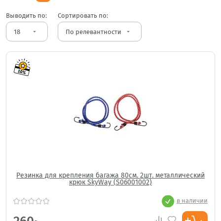
Выводить по:
Сортировать по:
arrow_drop_down
arrow_drop_down
Резинка для крепления багажа 80см. 2шт. металлический
крюк SkyWay (S06001002)
в наличии