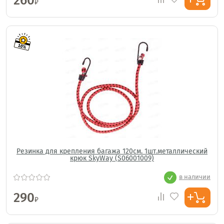
260
₽
Резинка для крепления багажа 120см. 1шт.металлический
крюк SkyWay (S06001009)
в наличии
290
₽