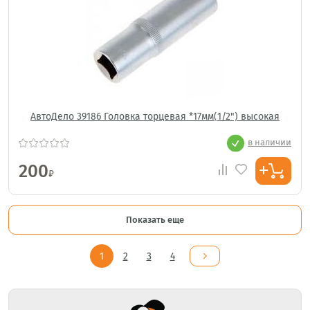
АвтоДело 39186 Головка торцевая *17мм(1/2") высокая
в наличии
200
₽
Показать еще
1
2
3
4