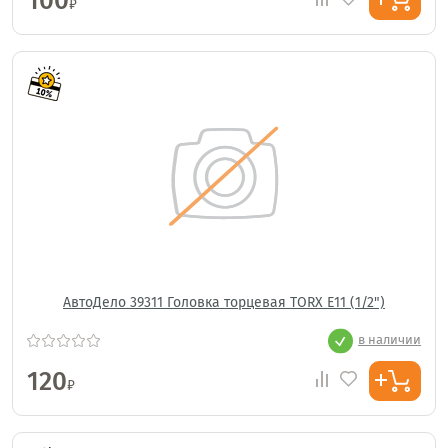
100
₽
АвтоДело 39311 Головка торцевая TORX E11 (1/2")
в наличии
120
₽