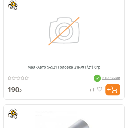
МаякАвто 54521 Головка 21мм(1/2") 6гр
в наличии
190
₽