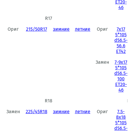
ET20-
46
R17
R
Ориг
215/50R17
зимние
летние
Ориг
7x17
5*105
d56.5-
56.6
ET42
Замен
7-9x17
5*105
d56.5-
100
ET20-
46
R18
R
Замен
225/45R18
зимние
летние
Ориг
7.5-
8x18
5*105
d56.5-