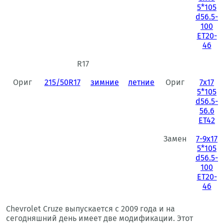
5*105
d56.5-
100
ET20-
46
R17
R
Ориг
215/50R17
зимние
летние
Ориг
7x17
5*105
d56.5-
56.6
ET42
Замен
7-9x17
5*105
d56.5-
100
ET20-
46
Chevrolet Cruze выпускается с 2009 года и на
сегодняшний день имеет две модификации. Этот