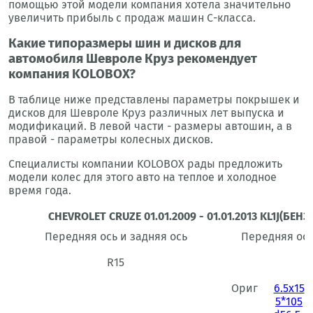
помощью этой модели компания хотела значительно
увеличить прибыль с продаж машин С-класса.
Какие типоразмеры шин и дисков для
автомобиля Шевроле Круз рекомендует
компания KOLOBOX?
В таблице ниже представлены параметры покрышек и
дисков для Шевроле Круз различных лет выпуска и
модификаций. В левой части - размеры автошин, а в
правой - параметры колесных дисков.
Специалисты компании KOLOBOX рады предложить
модели колес для этого авто на теплое и холодное
время года.
CHEVROLET CRUZE 01.01.2009 - 01.01.2013 KL1J(БЕНЗИ
Передняя ось и задняя ось
Передняя ось
R15
R
Ориг
6.5x15
5*105