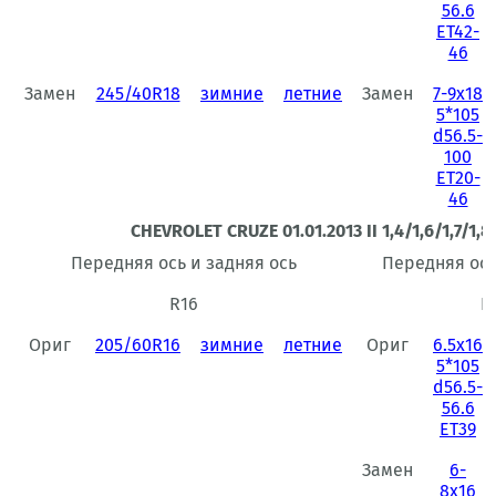
56.6
ET42-
46
Замен
245/40R18
зимние
летние
Замен
7-9x18
5*105
d56.5-
100
ET20-
46
CHEVROLET CRUZE 01.01.2013 II 1,4/1,6/1,7/1,8
Передняя ось и задняя ось
Передняя ось
R16
R
Ориг
205/60R16
зимние
летние
Ориг
6.5x16
5*105
d56.5-
56.6
ET39
Замен
6-
8x16