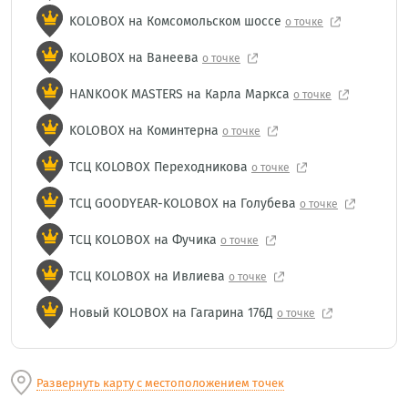
KOLOBOX на Комсомольском шоссе
о точке
KOLOBOX на Ванеева
о точке
HANKOOK MASTERS на Карла Маркса
о точке
KOLOBOX на Коминтерна
о точке
ТСЦ KOLOBOX Переходникова
о точке
ТСЦ GOODYEAR-KOLOBOX на Голубева
о точке
ТСЦ KOLOBOX на Фучика
о точке
ТСЦ KOLOBOX на Ивлиева
о точке
Новый KOLOBOX на Гагарина 176Д
о точке
Развернуть карту с местоположением точек