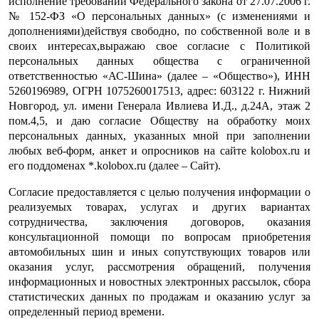
исполнение требований Федерального закона от 27.07.2006 г.
№ 152-ФЗ «О персональных данных» (с изменениями и
дополнениями)действуя свободно, по собственной воле и в
своих интересах,выражаю свое согласие с Политикой
персональных данных общества с ограниченной
ответственностью «АС-Шина» (далее – «Общество»), ИНН
5260196989, ОГРН 1075260017513, адрес: 603122 г. Нижний
Новгород, ул. имени Генерала Ивлиева И.Д., д.24А, этаж 2
пом.4,5, и даю согласие Обществу на обработку моих
персональных данных, указанных мной при заполнении
любых веб-форм, анкет и опросников на сайте kolobox.ru и
его поддоменах *.kolobox.ru (далее – Сайт).
Согласие предоставляется с целью
получения информации о
реализуемых товарах, услугах и других вариантах
сотрудничества, заключения договоров, оказания
консультационной помощи по вопросам приобретения
автомобильных шин и иных сопутствующих товаров или
оказания услуг, рассмотрения обращений, получения
информационных и новостных электронных рассылок, сбора
статистических данных по продажам и оказанию услуг за
определенный период времени.