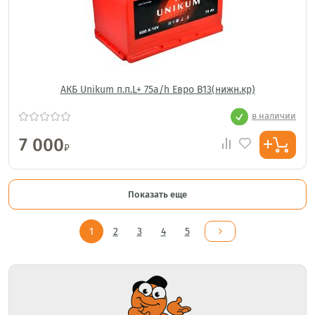
АКБ Unikum п.п.L+ 75a/h Евро B13(нижн.кр)
в наличии
7 000
₽
Показать еще
1
2
3
4
5