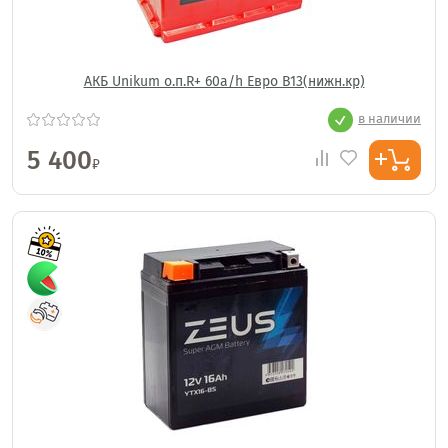
АКБ Unikum о.п.R+ 60a/h Евро B13(нижн.кр)
в наличии
5 400
₽