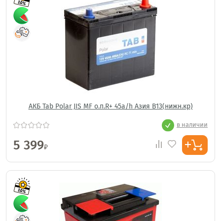
АКБ Tab Polar JIS MF о.п.R+ 45a/h Азия B13(нижн.кр)
в наличии
5 399
₽