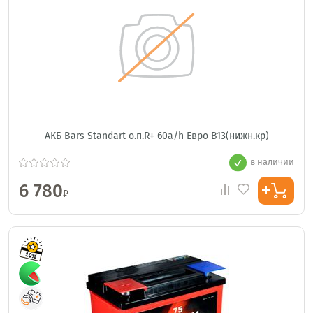
АКБ Bars Standart о.п.R+ 60a/h Евро B13(нижн.кр)
в наличии
6 780
₽