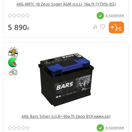
АКБ 6МТС-16 Zeus Super AGM п.п.L+ 16a/h (YTX16-BS)
в наличии
5 890
₽
АКБ Bars Silver о.п.R+ 60a/h Евро B13(нижн.кр)
в наличии