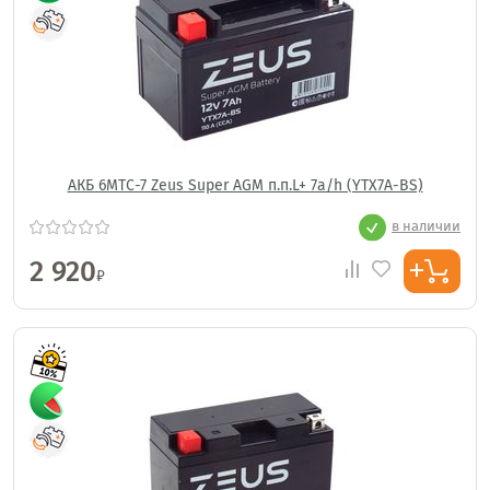
АКБ 6МТС-7 Zeus Super AGM п.п.L+ 7a/h (YTX7A-BS)
в наличии
2 920
₽