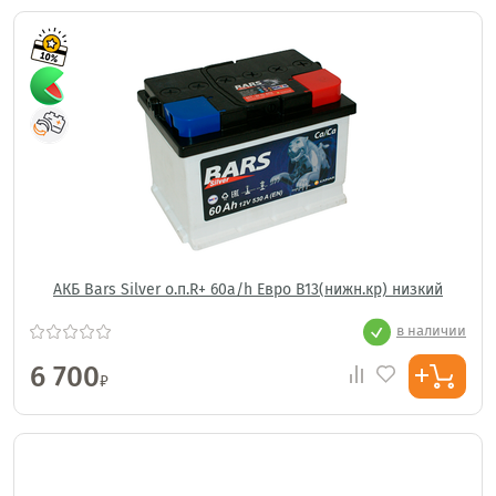
АКБ Bars Silver о.п.R+ 60a/h Евро B13(нижн.кр) низкий
в наличии
6 700
₽