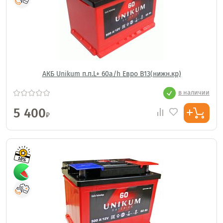
АКБ Unikum п.п.L+ 60a/h Евро B13(нижн.кр)
в наличии
5 400
₽