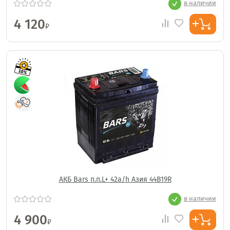
в наличии
4 120
₽
АКБ Bars п.п.L+ 42a/h Азия 44B19R
в наличии
4 900
₽