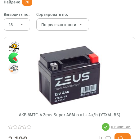
Найдено
76
Выводить по:
Сортировать по:
arrow_drop_down
arrow_drop_down
АКБ 6МТС-4 Zeus Super AGM о.п.L+ 4a/h (YTX4L-BS)
в наличии