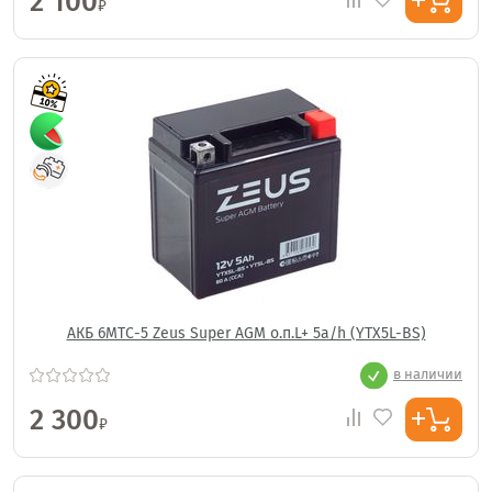
2 100
₽
АКБ 6МТС-5 Zeus Super AGM о.п.L+ 5a/h (YTX5L-BS)
в наличии
2 300
₽