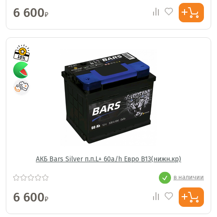
6 600
₽
АКБ Bars Silver п.п.L+ 60a/h Евро B13(нижн.кр)
в наличии
6 600
₽