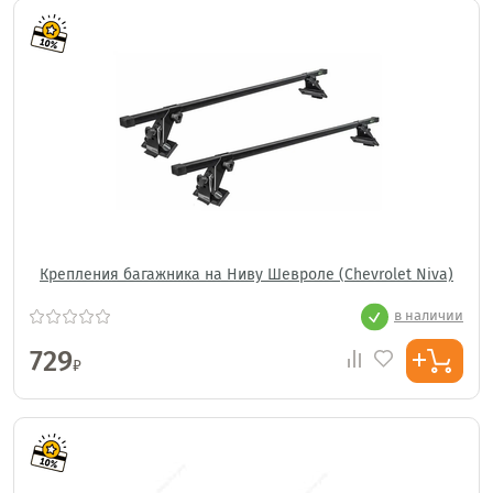
Крепления багажника на Ниву Шевроле (Chevrolet Niva)
в наличии
729
₽