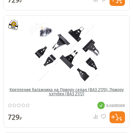
729
₽
Крепления багажника на Приору седан (ВАЗ 2170), Приору
хэтчбек (ВАЗ 2172)
в наличии
729
₽