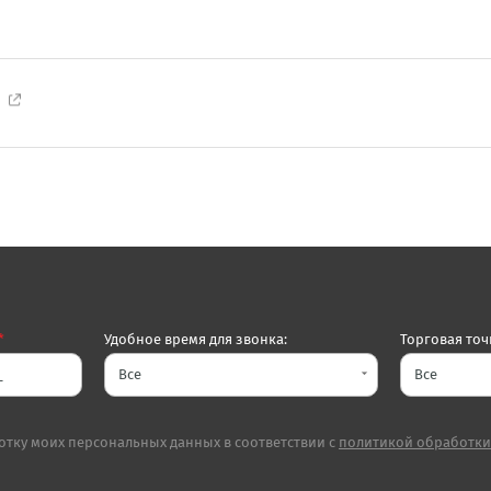
*
Удобное время для звонка:
Торговая точ
arrow_drop_down
отку моих персональных данных в соответствии с
политикой обработки