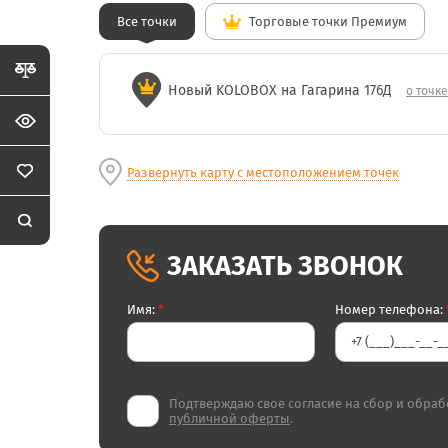
Все точки
Торговые точки Премиум
Новый KOLOBOX на Гагарина 176Д
о точке
Развернуть карту с местоположением точек
ЗАКАЗАТЬ ЗВОНОК
Имя:
*
Номер телефона:
Подтверждаю свое согласие на сбор и обраб
публичной оферты
.