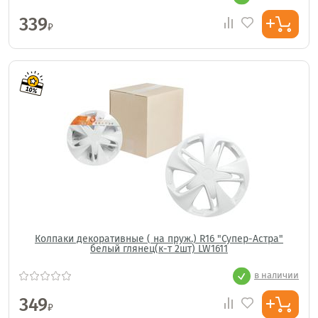
339
₽
Колпаки декоративные ( на пруж.) R16 "Супер-Астра"
белый глянец(к-т 2шт) LW1611
в наличии
349
₽