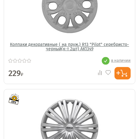
Колпаки декоративные ( на пруж.) R13 "Pilot" серебристо-
черный(к-т 2шт) AK1349
в наличии
229
₽