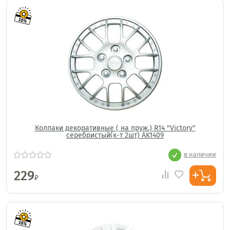
Колпаки декоративные ( на пруж.) R14 "Victory"
серебристый(к-т 2шт) AK1409
в наличии
229
₽