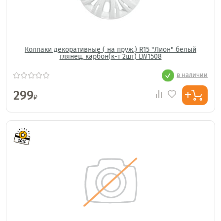
Колпаки декоративные ( на пруж.) R15 "Лион" белый
глянец, карбон(к-т 2шт) LW1508
в наличии
299
₽