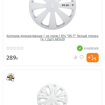
Колпаки декоративные ( на пруж.) R14 "RS-T" белый глянец
(к-т 2шт) AK1439
в наличии
289
₽