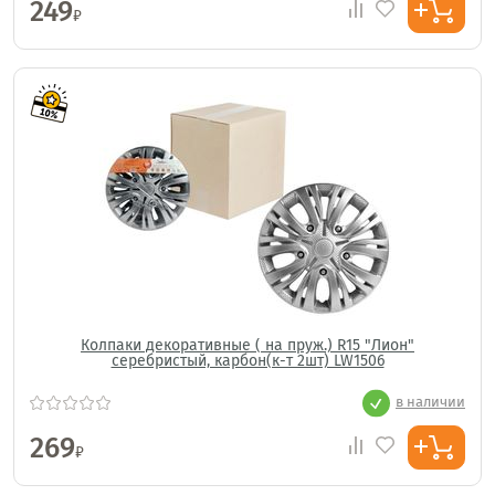
249
₽
Колпаки декоративные ( на пруж.) R15 "Лион"
серебристый, карбон(к-т 2шт) LW1506
в наличии
269
₽