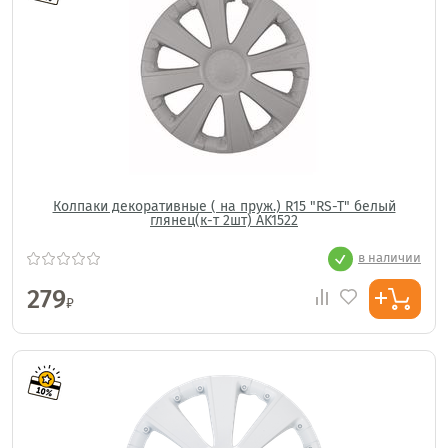
Колпаки декоративные ( на пруж.) R15 "RS-T" белый
глянец(к-т 2шт) AK1522
в наличии
279
₽