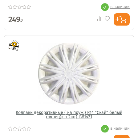
в наличии
249
₽
Колпаки декоративные ( на пруж.) R14 "Скай" белый
глянец(к-т 2шт) LW1421
в наличии