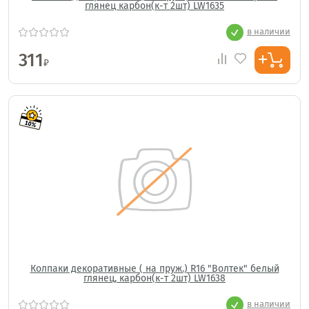
глянец карбон(к-т 2шт) LW1635
в наличии
311
₽
Колпаки декоративные ( на пруж.) R16 "Волтек" белый
глянец, карбон(к-т 2шт) LW1638
в наличии