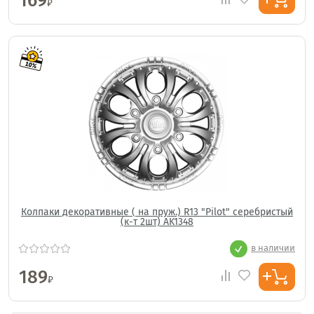
169
₽
Колпаки декоративные ( на пруж.) R13 "Pilot" серебристый
(к-т 2шт) AK1348
в наличии
189
₽