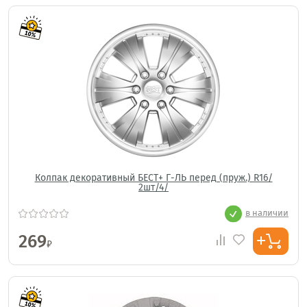
Колпак декоративный БЕСТ+ Г-ЛЬ перед (пруж.) R16/
2шт/4/
в наличии
269
₽