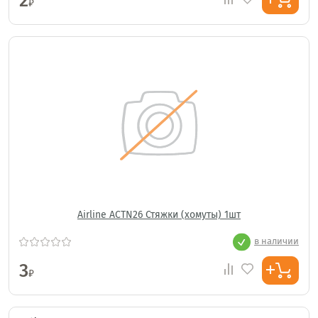
2
₽
Airline ACTN26 Стяжки (хомуты) 1шт
в наличии
3
₽