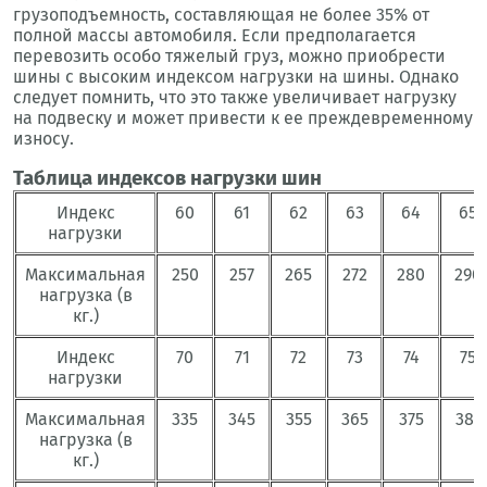
грузоподъемность, составляющая не более 35% от
полной массы автомобиля. Если предполагается
перевозить особо тяжелый груз, можно приобрести
шины с высоким индексом нагрузки на шины. Однако
следует помнить, что это также увеличивает нагрузку
на подвеску и может привести к ее преждевременному
износу.
Таблица индексов нагрузки шин
Индекс
60
61
62
63
64
65
нагрузки
Максимальная
250
257
265
272
280
290
нагрузка (в
кг.)
Индекс
70
71
72
73
74
75
нагрузки
Максимальная
335
345
355
365
375
387
нагрузка (в
кг.)