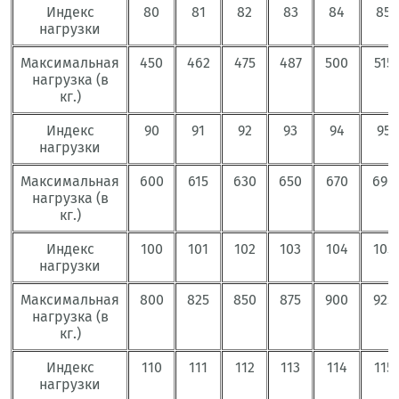
Индекс
80
81
82
83
84
85
нагрузки
Максимальная
450
462
475
487
500
515
нагрузка (в
кг.)
Индекс
90
91
92
93
94
95
нагрузки
Максимальная
600
615
630
650
670
690
нагрузка (в
кг.)
Индекс
100
101
102
103
104
105
нагрузки
Максимальная
800
825
850
875
900
925
нагрузка (в
кг.)
Индекс
110
111
112
113
114
115
нагрузки