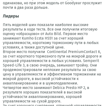
одинакова, но при этом модель от Goodyear прослужит
почти в два раза дольше.
Лидеры
Пять моделей шин показали наиболее высокие
результаты в ходе теста. Все они получили итоговую
оценку «образцово» от Auto Bild. Первое место
занимают Kumho Ecsta HS51 за счет хорошей
управляемости, короткому тормозному пути в любых
условиях, а также доступной цене.
Второе место получили Continental PremiumContact 6,
за счет короткого тормозного пути на мокрой дороге и
хорошей управляемости в любых условиях. Semperit
Speed-Life 3, в свою очередь, замыкают тройку. Они
продемонстрировали неплохие результаты за свою
цену в управляемости и эффективном торможении на
мокрой дороге, в высокой устойчивости к
аквапланированию и в шумоподавлении.
Четвертое место занимают Debica Presto HP 2, в
результате хороших показателей в высокой
устойчивости аквапланированию, хорошей
управляемости на сухой дороге.
За счет хорошего сцепления, отличной управляемости