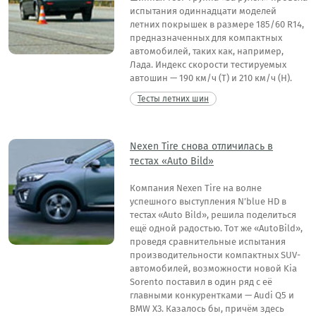
испытания одиннадцати моделей
летних покрышек в размере 185/60 R14,
предназначенных для компактных
автомобилей, таких как, например,
Лада. Индекс скорости тестируемых
автошин — 190 км/ч (T) и 210 км/ч (H).
Тесты летних шин
Nexen Tire снова отличилась в
тестах «Auto Bild»
Компания Nexen Tire на волне
успешного выступления N’blue HD в
тестах «Auto Bild», решила поделиться
ещё одной радостью. Тот же «AutoBild»,
проведя сравнительные испытания
производительности компактных SUV-
автомобилей, возможности новой Kia
Sorento поставил в один ряд с её
главными конкурентками — Audi Q5 и
BMW X3. Казалось бы, причём здесь