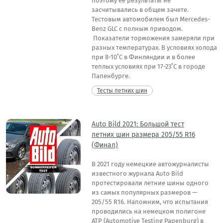
поэтому ее результаты не
засчитывались в общем зачете.
Тестовым автомобилем был Mercedes-
Benz GLC с полным приводом.
Показатели торможения замеряли при
разных температурах. В условиях холода
при 8-10˚С в Финляндии и в более
теплых условиях при 17-23˚С в городе
Папенбурге.
Тесты летних шин
Auto Bild 2021: Большой тест
летних шин размера 205/55 R16
(Финал)
В 2021 году немецкие автожурналисты
известного журнала Auto Bild
протестировали летние шины одного
из самых популярных размеров —
205/55 R16. Напомним, что испытания
проводились на немецком полигоне
ATP (Automotive Testing Papenburg) в