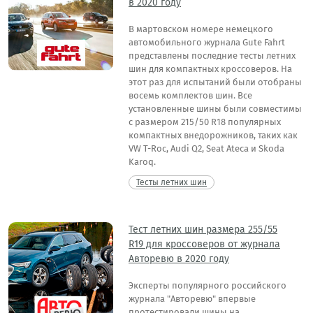
в 2020 году
В мартовском номере немецкого
автомобильного журнала Gute Fahrt
представлены последние тесты летних
шин для компактных кроссоверов. На
этот раз для испытаний были отобраны
восемь комплектов шин. Все
установленные шины были совместимы
с размером 215/50 R18 популярных
компактных внедорожников, таких как
VW T-Roc, Audi Q2, Seat Ateca и Skoda
Karoq.
Тесты летних шин
Тест летних шин размера 255/55
R19 для кроссоверов от журнала
Авторевю в 2020 году
Эксперты популярного российского
журнала "Авторевю" впервые
протестировали шины на