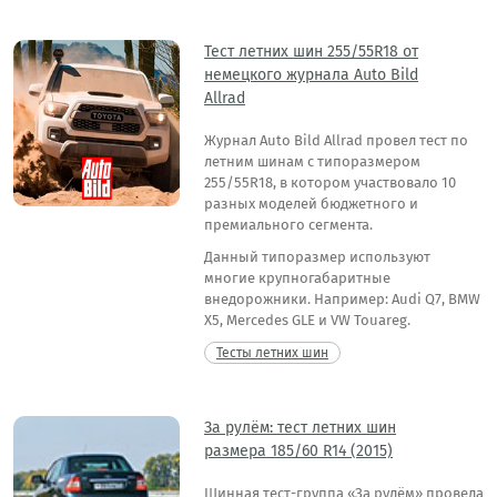
Тест летних шин 255/55R18 от
немецкого журнала Auto Bild
Allrad
Журнал Auto Bild Allrad провел тест по
летним шинам с типоразмером
255/55R18, в котором участвовало 10
разных моделей бюджетного и
премиального сегмента.
Данный типоразмер используют
многие крупногабаритные
внедорожники. Например: Audi Q7, BMW
X5, Mercedes GLE и VW Touareg.
Тесты летних шин
За рулём: тест летних шин
размера 185/60 R14 (2015)
Шинная тест-группа «За рулём» провела