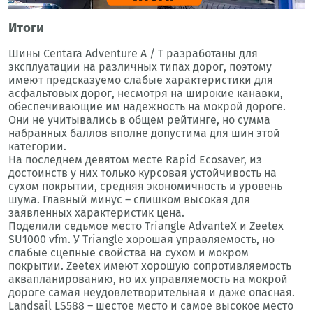
Итоги
Шины Centara Adventure A / T разработаны для
эксплуатации на различных типах дорог, поэтому
имеют предсказуемо слабые характеристики для
асфальтовых дорог, несмотря на широкие канавки,
обеспечивающие им надежность на мокрой дороге.
Они не учитывались в общем рейтинге, но сумма
набранных баллов вполне допустима для шин этой
категории.
На последнем девятом месте Rapid Ecosaver, из
достоинств у них только курсовая устойчивость на
сухом покрытии, средняя экономичность и уровень
шума. Главный минус – слишком высокая для
заявленных характеристик цена.
Поделили седьмое место Triangle AdvanteX и Zeetex
SU1000 vfm. У Triangle хорошая управляемость, но
слабые сцепные свойства на сухом и мокром
покрытии. Zeetex имеют хорошую сопротивляемость
аквапланированию, но их управляемость на мокрой
дороге самая неудовлетворительная и даже опасная.
Landsail LS588 – шестое место и самое высокое место