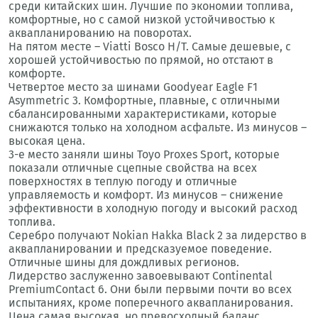
среди китайских шин. Лучшие по экономии топлива,
комфортные, но с самой низкой устойчивостью к
аквапланированию на поворотах.
На пятом месте – Viatti Bosco H/T. Самые дешевые, с
хорошей устойчивостью по прямой, но отстают в
комфорте.
Четвертое место за шинами Goodyear Eagle F1
Asymmetric 3. Комфортные, плавные, с отличными
сбалансированными характеристиками, которые
снижаются только на холодном асфальте. Из минусов –
высокая цена.
3-е место заняли шины Toyo Proxes Sport, которые
показали отличные сцепные свойства на всех
поверхностях в теплую погоду и отличные
управляемость и комфорт. Из минусов – снижение
эффективности в холодную погоду и высокий расход
топлива.
Серебро получают Nokian Hakka Black 2 за лидерство в
аквапланировании и предсказуемое поведение.
Отличные шины для дождливых регионов.
Лидерство заслуженно завоевывают Continental
PremiumContact 6. Они были первыми почти во всех
испытаниях, кроме поперечного аквапланирования.
Цена самая высокая, но превосходный баланс