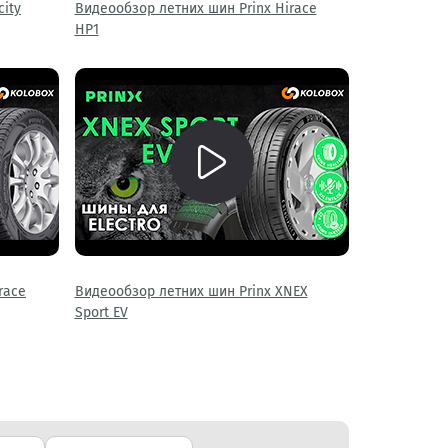
city
Видеообзор летних шин Prinx Hirace
HP1
race
Видеообзор летних шин Prinx XNEX
Sport EV