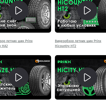
ор летних шин Prinx
Видеообзор летних шин Prinx
y HA2
Hicountry HT2