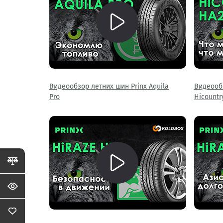
Видеообзор летних шин Prinx Aquila
Видеообз
Pro
Hicountr