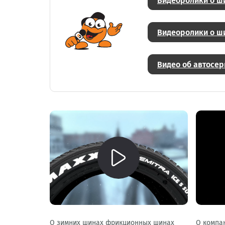
Видеоролики о ши
Видеоролики о ши
Видео об автосер
О зимних шинах фрикционных шинах
О компа