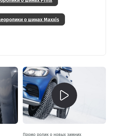
оролики о шинах Prinx
еоролики о шинах Maxxis
Промо ролик о новых зимних