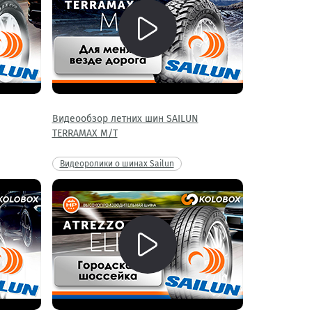
Видеообзор летних шин SAILUN
TERRAMAX M/T
Видеоролики о шинах Sailun