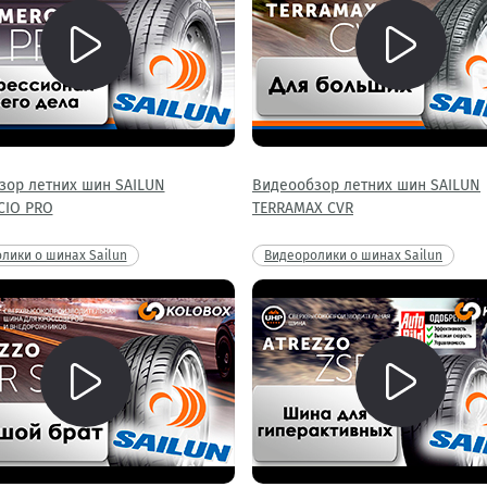
зор летних шин SAILUN
Видеообзор летних шин SAILUN
IO PRO
TERRAMAX CVR
лики о шинах Sailun
Видеоролики о шинах Sailun