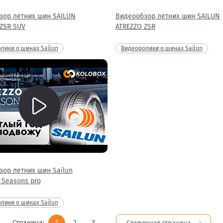
зор летних шин SAILUN
Видеообзор летних шин SAILUN
ZSR SUV
ATREZZO ZSR
лики о шинах Sailun
Видеоролики о шинах Sailun
ор летних шин Sailun
4 Seasons pro
лики о шинах Sailun
Страница:
1
2
3
Следующая страница