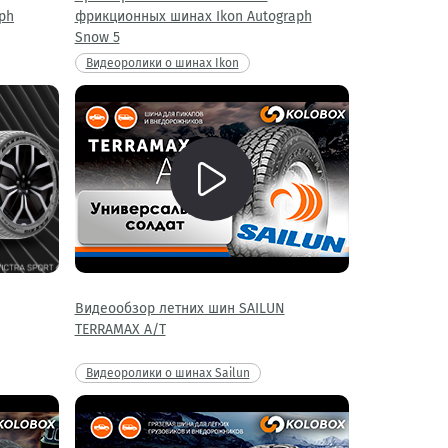
ph
фрикционных шинах Ikon Autograph
Snow 5
Видеоролики о шинах Ikon
Видеообзор летних шин SAILUN
TERRAMAX A/T
Видеоролики о шинах Sailun