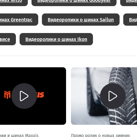
нах Nitto
Видеоролики о шинах Goodyear
Виде
нах Greentrac
Видеоролики о шинах Sailun
Вид
висе
Видеоролики о шинах Ikon
нии и шинах Maxxis
Промо ролик о новых зимних