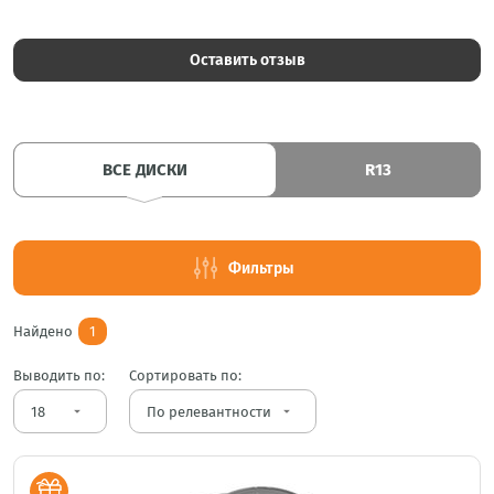
Оставить отзыв
ВСЕ ДИСКИ
R13
Фильтры
Найдено
1
Выводить по:
Сортировать по:
arrow_drop_down
arrow_drop_down