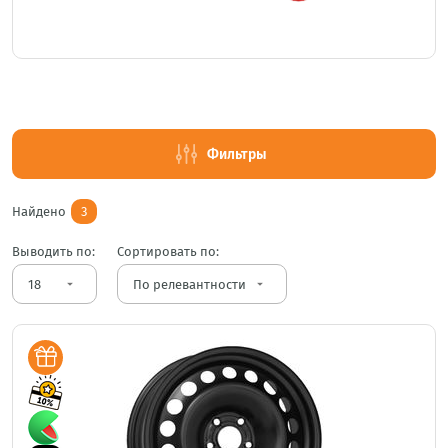
Фильтры
Найдено
3
Выводить по:
Сортировать по:
arrow_drop_down
arrow_drop_down