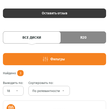
Оставить отзыв
ВСЕ ДИСКИ
R20
Фильтры
Найдено
3
Выводить по:
Сортировать по:
arrow_drop_down
arrow_drop_down