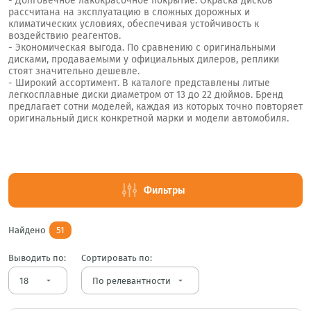
- Долговечное лакокрасочное покрытие. Окраска дисков
рассчитана на эксплуатацию в сложных дорожных и
климатических условиях, обеспечивая устойчивость к
воздействию реагентов.
- Экономическая выгода. По сравнению с оригинальными
дисками, продаваемыми у официальных дилеров, реплики
стоят значительно дешевле.
- Широкий ассортимент. В каталоге представлены литые
легкосплавные диски диаметром от 13 до 22 дюймов. Бренд
предлагает сотни моделей, каждая из которых точно повторяет
оригинальный диск конкретной марки и модели автомобиля.
Фильтры
Найдено
51
Выводить по:
Сортировать по:
arrow_drop_down
arrow_drop_down