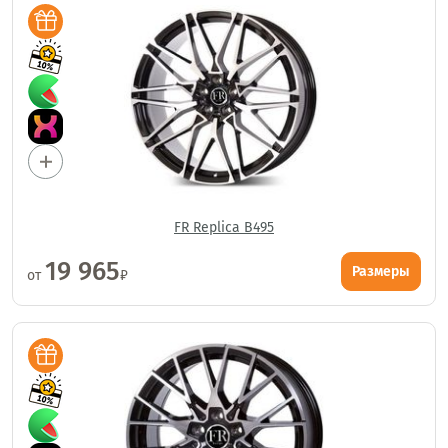
FR Replica B495
19 965
Размеры
от
₽