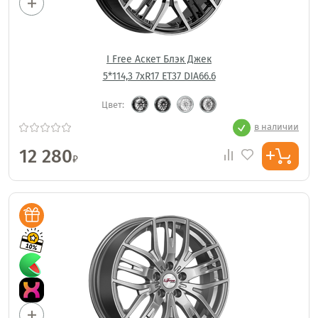
I Free Аскет Блэк Джек
5*114,3 7xR17 ET37 DIA66.6
Цвет:
в наличии
12 280
₽