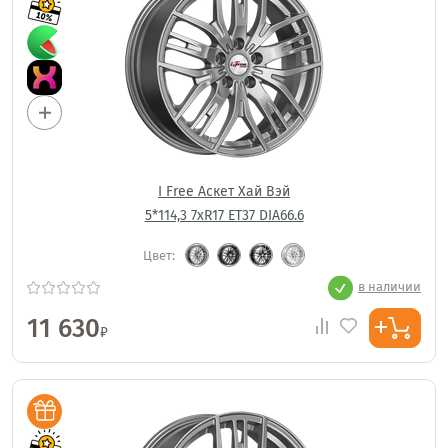
I Free Аскет Хай Вэй
5*114,3 7xR17 ET37 DIA66.6
Цвет:
в наличии
11 630
₽