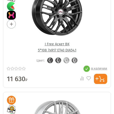
I Free Аскет BK
5*108 7xR17 ET40 DIA54.1
Цвет:
в наличии
11 630
₽