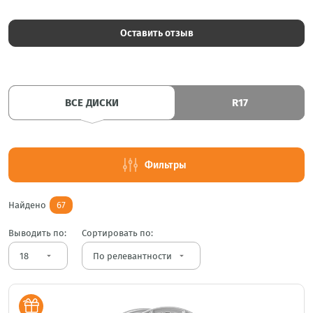
Оставить отзыв
ВСЕ ДИСКИ
R17
Фильтры
Найдено
67
Выводить по:
Сортировать по:
arrow_drop_down
arrow_drop_down