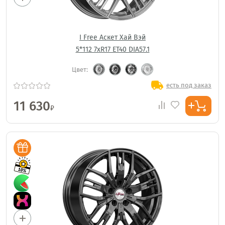
I Free Аскет Хай Вэй
5*112 7xR17 ET40 DIA57.1
Цвет:
есть под заказ
11 630
₽