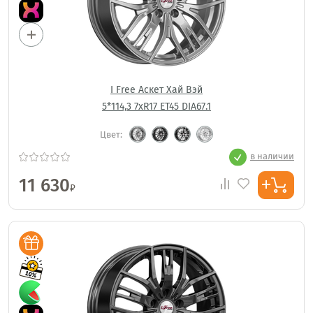
I Free Аскет Хай Вэй
5*114,3 7xR17 ET45 DIA67.1
Цвет:
в наличии
11 630
₽