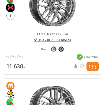
I Free Аскет Хай Вэй
5*114,3 7xR17 ET45 DIA66.1
Цвет:
в наличии
11 630
₽