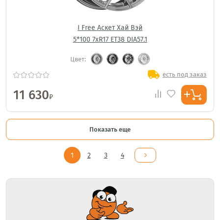
I Free Аскет Хай Вэй
5*100 7xR17 ET38 DIA57.1
Цвет:
есть под заказ
11 630
₽
Показать еще
1
2
3
4