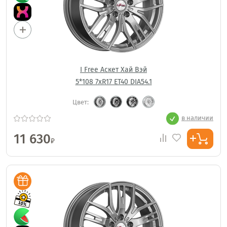
I Free Аскет Хай Вэй
5*108 7xR17 ET40 DIA54.1
Цвет:
в наличии
11 630
₽