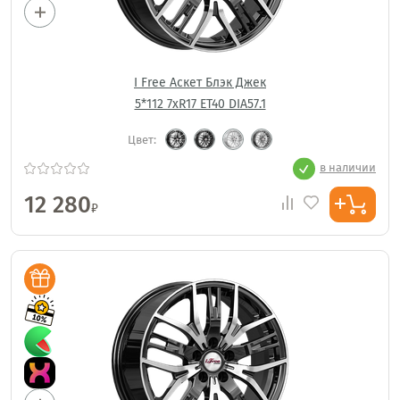
I Free Аскет Блэк Джек
5*112 7xR17 ET40 DIA57.1
Цвет:
в наличии
12 280
₽