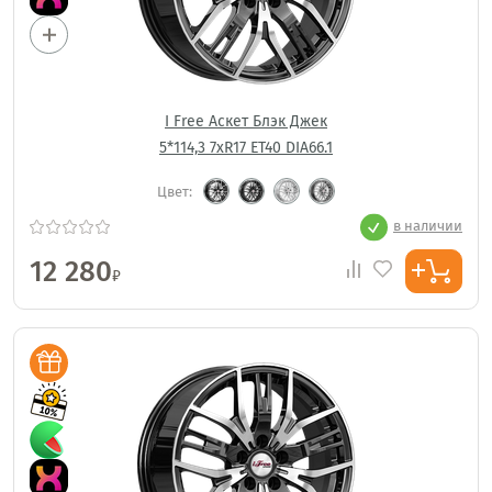
I Free Аскет Блэк Джек
5*114,3 7xR17 ET40 DIA66.1
Цвет:
в наличии
12 280
₽