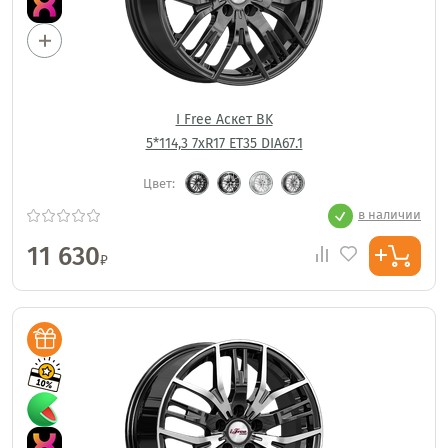
I Free Аскет BK
5*114,3 7xR17 ET35 DIA67.1
Цвет:
в наличии
11 630
₽