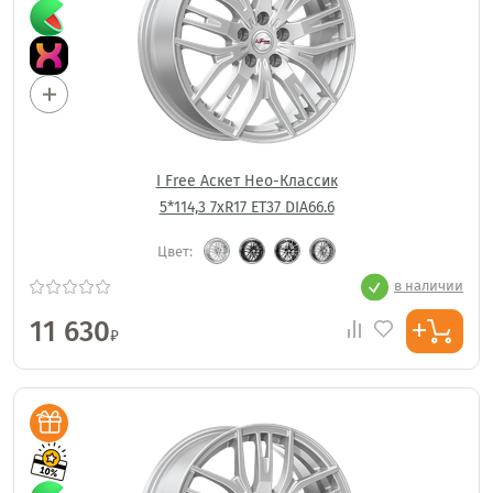
I Free Аскет Нео-Классик
5*114,3 7xR17 ET37 DIA66.6
Цвет:
в наличии
11 630
₽