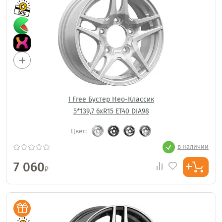
I Free Бустер Нео-Классик
5*139,7 6xR15 ET40 DIA98
Цвет:
в наличии
7 060
₽