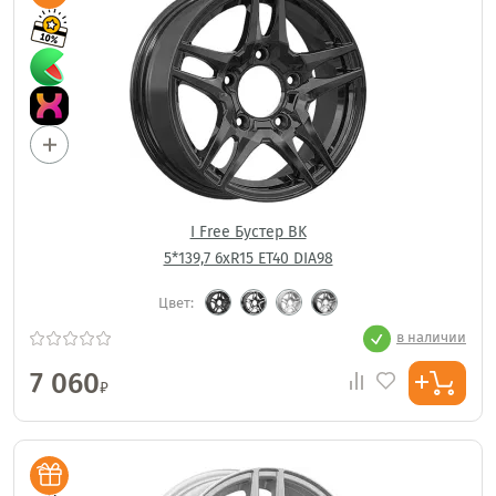
I Free Бустер BK
5*139,7 6xR15 ET40 DIA98
Цвет:
в наличии
7 060
₽