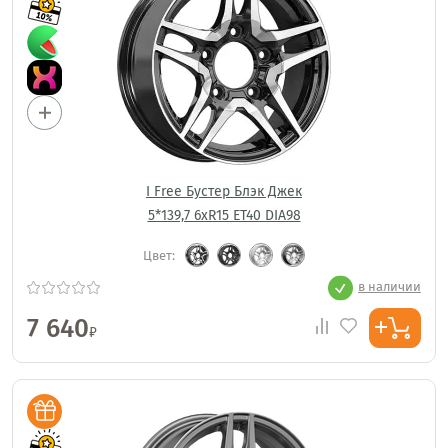
I Free Бустер Блэк Джек
5*139,7 6xR15 ET40 DIA98
Цвет:
в наличии
7 640
₽