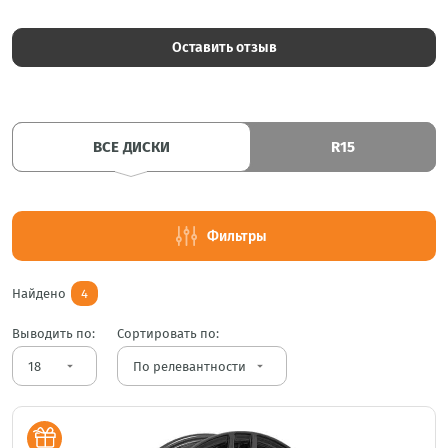
Оставить отзыв
ВСЕ ДИСКИ
R15
Фильтры
Найдено
4
Выводить по:
Сортировать по:
arrow_drop_down
arrow_drop_down