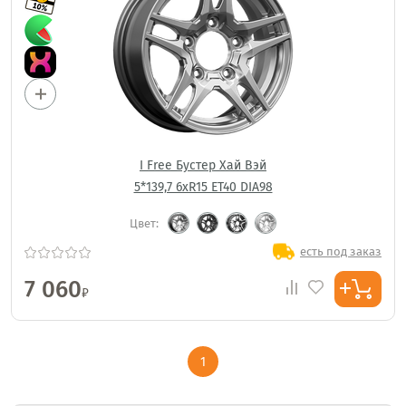
I Free Бустер Хай Вэй
5*139,7 6xR15 ET40 DIA98
Цвет:
есть под заказ
7 060
₽
1