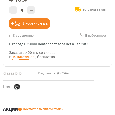
₽
есть под заказ
В корзину 4 шт.
К сравнению
В избранное
В городе Нижний Новгород товара нет в наличии
Заказать
> 20 шт.
со склада
в
14 магазинов
, бесплатно
Код товара:
9362264
Цвет:
АКЦИИ
Посмотреть список точек
info