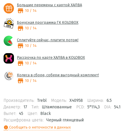
Большие перемены с картой ХАЛВА
store
10 / 14
Бонусная программа ГК KOLOBOX
store
10 / 14
Сплитуйте сейчас, платите потом!
store
10 / 14
Рассрочка по карте ХАЛВА в KOLOBOX
store
10 / 14
Колеса в сборе, собери выгодный комплект!
store
10 / 14
Производитель:
Trebl
Модель:
X40958
Ширина:
6.5
Диаметр:
17
Тип:
Штампованные
PCD:
5*114,3
DIA:
54.1
Вылет:
45
Цвет:
Black
Расшифровка цвета:
Черный глянцевый
Сообщить о неточности в данных
info