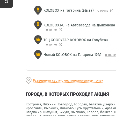
KOLOBOX на Гагарина (Мыза)
о точке
KOLOBOX.RU на Автозаводе на Дьяконова
о точке
ТСЦ GOODYEAR-KOLOBOX на Голубева
о точке
Новый KOLOBOX на Гагарина 176Д
о точке
Развернуть карту с местоположением точек
ГОРОДА, В КОТОРЫХ ПРОХОДИТ АКЦИЯ
Кострома, Нижний Новгород, Городец, Балахна, Дзержинс
Ярославль, Рыбинск, Иваново, Гусь-Хрустальный, Арзама
Владимир, Шахунья, Вичуга, Лысково, Ковров, Йошкар-О
Люберцы, Павлово, Ковылкино, Советск, Шуя, Кинешма,