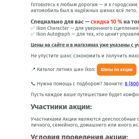
Готовьтесь к любым дорогам — и к городским
автомобиль был в надёжных шинах всё лето.
Специально для вас —
скидка 10 %
на то
✅ Ikon Character — для уверенного сцеплени
✅ Ikon Autograph — для тех, кто ценит управл
Цены на сайте и в магазинах уже указаны с у
Не упустите шанс сэкономить и получить мак
📍 Каталог летних шин Ikon:
Шины по акции
📞 Нужна помощь с подбором? Звоните:
8 (800
Пусть каждое ваше путешествие будет комфо
Участники акции:
Участниками Акции являются дееспособные 
личного, семейного, домашнего или иного ис
Условия проведения акции: