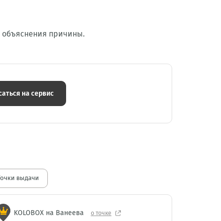
з объяснения причины.
саться на сервис
Точки выдачи
KOLOBOX на Ванеева
о точке