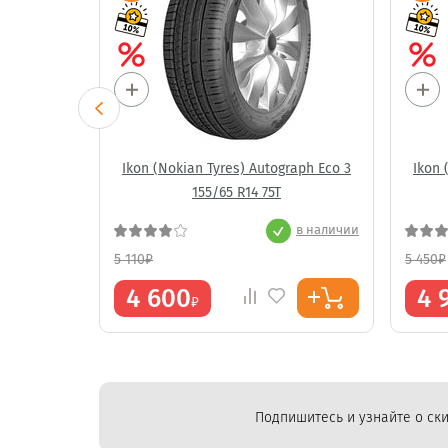
aph Aqua 3
Ikon (Nokian Tyres) Autograph Eco 3
Ikon 
155/65 R14 75T
в наличии
в наличии
5 110
₽
5 450
₽
4 600
4 
₽
Подпишитесь и узнайте о ски