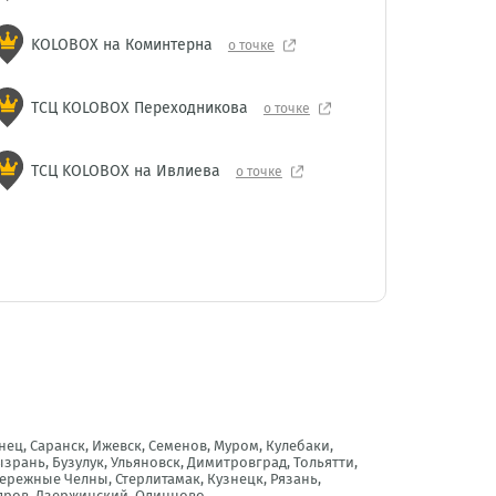
KOLOBOX на Коминтерна
о точке
ТСЦ KOLOBOX Переходникова
о точке
ТСЦ KOLOBOX на Ивлиева
о точке
ец, Саранск, Ижевск, Семенов, Муром, Кулебаки,
зрань, Бузулук, Ульяновск, Димитровград, Тольятти,
бережные Челны, Стерлитамак, Кузнецк, Рязань,
ндров, Дзержинский, Одинцово