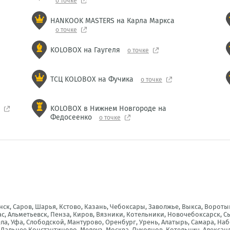
о точке
HANKOOK MASTERS на Карла Маркса
о точке
KOLOBOX на Гаугеля
о точке
ТСЦ KOLOBOX на Фучика
о точке
KOLOBOX в Нижнем Новгороде на
Федосеенко
о точке
к, Саров, Шарья, Кстово, Казань, Чебоксары, Заволжье, Выкса, Воротын
с, Альметьевск, Пенза, Киров, Вязники, Котельники, Новочебоксарск, Сы
ла, Уфа, Слободской, Мантурово, Оренбург, Урень, Алатырь, Самара, На
 Дальнее Константиново, Мелеуз, Москва, Лукоянов, Котельнич, Алекса