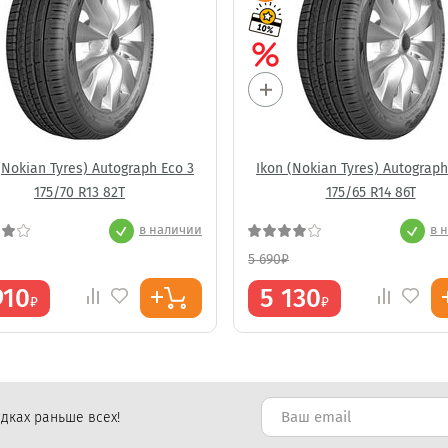
(Nokian Tyres) Autograph Eco 3
Ikon (Nokian Tyres) Autograph
175/70 R13 82T
175/65 R14 86T
в наличии
в 
5 690
₽
910
5 130
₽
₽
дках раньше всех!