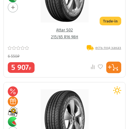
Trade-in
Attar S02
215/65 R16 98H
есть под заказ
6 550
₽
5 907
₽