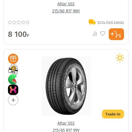
Attar S02
215/60 R17 96H
есть под заказ
8 100
₽
Trade-in
Attar S02
215/65 R17 99V