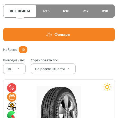
ВСЕ ШИНЫ
R15
R16
R17
R18
Фильтры
Найдено
10
Выводить по:
Сортировать по:
arrow_drop_down
arrow_drop_down