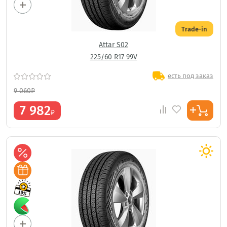
Trade-in
Attar S02
225/60 R17 99V
есть под заказ
9 060
₽
7 982
₽