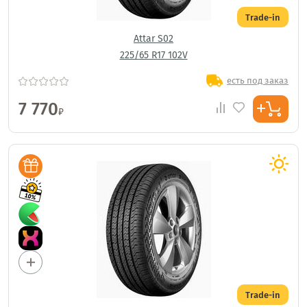
Trade-in
Attar S02
225/65 R17 102V
есть под заказ
7 770
₽
Trade-in