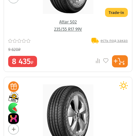
Trade-in
Attar S02
235/55 R17 99V
есть под заказ
9 620
₽
8 435
₽