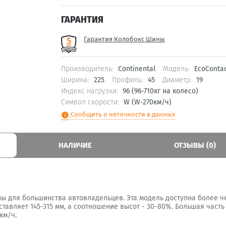
ГАРАНТИЯ
Гарантия Колобокс Шины
Производитель:
Continental
Модель:
EcoContac
Ширина:
225
Профиль:
45
Диаметр:
19
Индекс нагрузки:
96 (96-710кг на колесо)
Символ скорости:
W (W-270км/ч)
Сообщить о неточности в данных
info
НАЛИЧИЕ
ОТЗЫВЫ (0)
ны для большинства автовладельцев. Эта модель доступна более че
тавляет 145-315 мм, а соотношение высот - 30-80%. Большая част
км/ч.