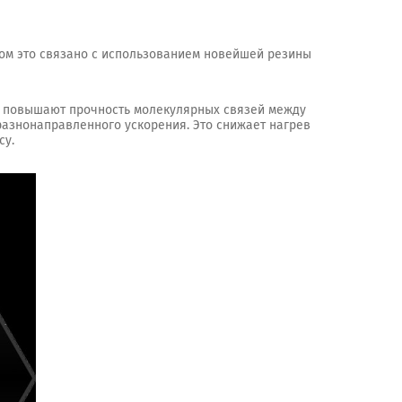
ом это связано с использованием новейшей резины
о повышают прочность молекулярных связей между
разнонаправленного ускорения. Это снижает нагрев
су.