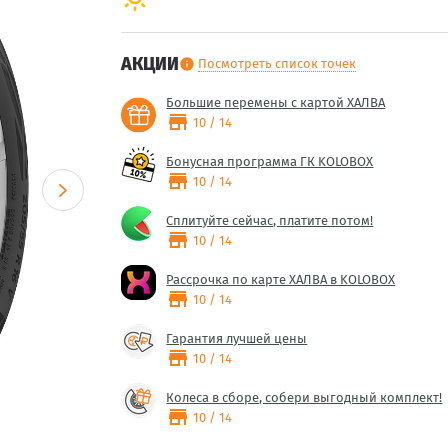
АКЦИИ
Посмотреть список точек
info
Большие перемены с картой ХАЛВА
store
10 / 14
Бонусная программа ГК KOLOBOX
store
10 / 14
Сплитуйте сейчас, платите потом!
store
10 / 14
Рассрочка по карте ХАЛВА в KOLOBOX
store
10 / 14
Гарантия лучшей цены
store
10 / 14
Колеса в сборе, собери выгодный комплект!
store
10 / 14