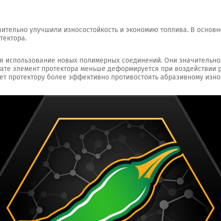
ительно улучшили износостойкость и экономию топлива. В основн
тектора.
ся использование новых полимерных соединений. Они значительн
тате элемент протектора меньше деформируется при воздействии 
яет протектору более эффективно противостоять абразивному изно