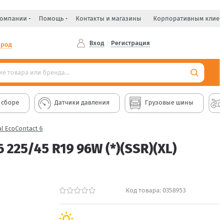
компании
Помощь
Контакты и магазины
Корпоративным клие
Вход
Регистрация
ород
 сборе
Датчики давления
Грузовые шины
l EcoContact 6
225/45 R19 96W (*)(SSR)(XL)
Код товара:
0358953