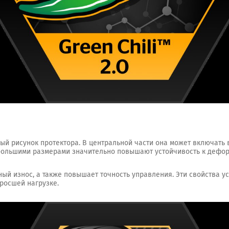
ый рисунок протектора. В центральной части она может включать в
 большими размерами значительно повышают устойчивость к дефо
ый износ, а также повышает точность управления. Эти свойства 
зросшей нагрузке.