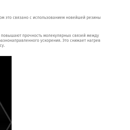
ом это связано с использованием новейшей резины
о повышают прочность молекулярных связей между
разнонаправленного ускорения. Это снижает нагрев
су.