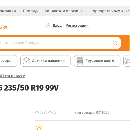
компании
Помощь
Контакты и магазины
Корпоративным клие
Вход
Регистрация
ород
 сборе
Датчики давления
Грузовые шины
l EcoContact 6
 235/50 R19 99V
Код товара:
0311050