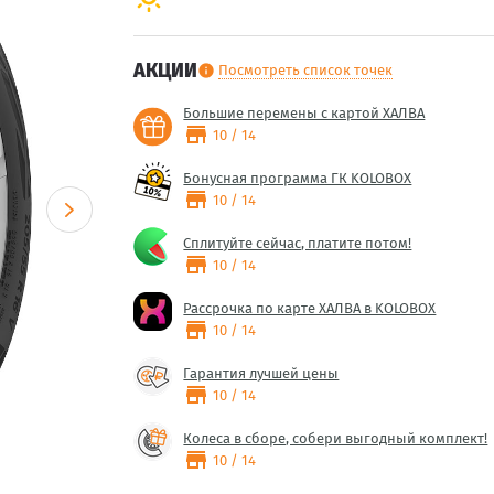
АКЦИИ
Посмотреть список точек
info
Большие перемены с картой ХАЛВА
store
10 / 14
Бонусная программа ГК KOLOBOX
store
10 / 14
Сплитуйте сейчас, платите потом!
store
10 / 14
Рассрочка по карте ХАЛВА в KOLOBOX
store
10 / 14
Гарантия лучшей цены
store
10 / 14
Колеса в сборе, собери выгодный комплект!
store
10 / 14