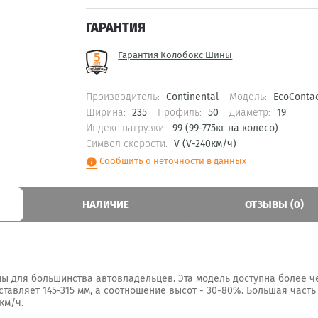
ГАРАНТИЯ
Гарантия Колобокс Шины
Производитель:
Continental
Модель:
EcoContac
Ширина:
235
Профиль:
50
Диаметр:
19
Индекс нагрузки:
99 (99-775кг на колесо)
Символ скорости:
V (V-240км/ч)
Сообщить о неточности в данных
info
НАЛИЧИЕ
ОТЗЫВЫ (0)
ны для большинства автовладельцев. Эта модель доступна более че
тавляет 145-315 мм, а соотношение высот - 30-80%. Большая част
км/ч.