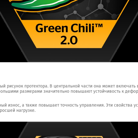
ый рисунок протектора. В центральной части она может включать в
 большими размерами значительно повышают устойчивость к дефо
ый износ, а также повышает точность управления. Эти свойства 
зросшей нагрузке.