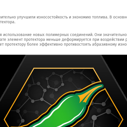
ительно улучшили износостойкость и экономию топлива. В основн
тектора.
ся использование новых полимерных соединений. Они значительн
тате элемент протектора меньше деформируется при воздействии 
яет протектору более эффективно противостоять абразивному изно