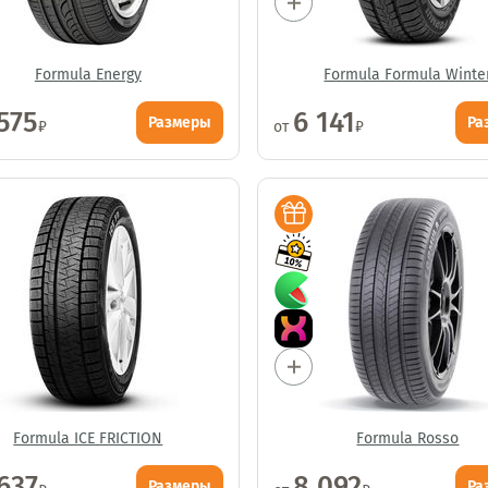
Formula Energy
Formula Formula Winte
575
6 141
Размеры
Ра
₽
от
₽
Formula ICE FRICTION
Formula Rosso
637
8 092
Размеры
Ра