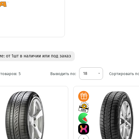
е: от 1шт в наличии или под заказ
18
товаров:
5
Выводить по:
arrow_drop_down
Сортировать по