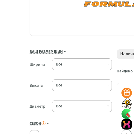
ВАШ РАЗМЕР ШИН
Наличи
Ширина
arrow_drop_down
Найдено
Высота
arrow_drop_down
Диаметр
arrow_drop_down
СЕЗОН