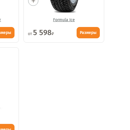
r
Formula Ice
5 598
змеры
Размеры
от
₽
змеры