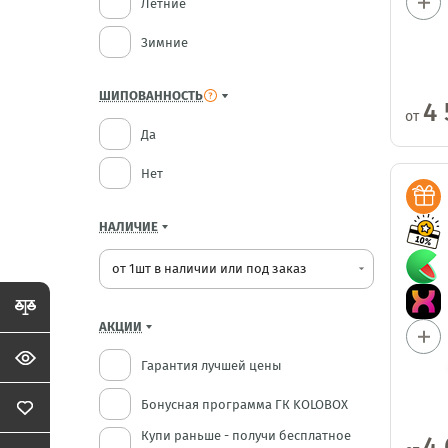
Летние
Зимние
ШИПОВАННОСТЬ
4 
от
Да
Нет
НАЛИЧИЕ
от 1шт в наличии или под заказ
arrow_drop_down
АКЦИИ
Гарантия лучшей цены
Бонусная программа ГК KOLOBOX
Купи раньше - получи бесплатное
4 