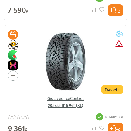
7 590
₽
Trade-in
Gislaved IceControl
205/55 R16 94T (XL)
в наличии
9 361
₽