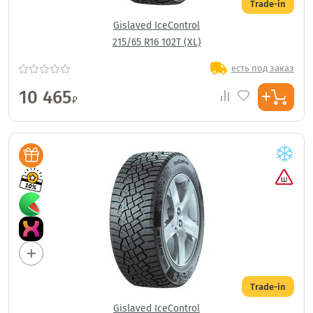
Trade-in
Gislaved IceControl
215/65 R16 102T (XL)
есть под заказ
10 465
₽
Trade-in
Gislaved IceControl