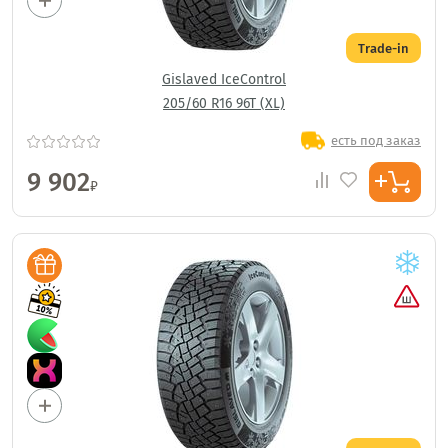
Trade-in
Gislaved IceControl
205/60 R16 96T (XL)
есть под заказ
9 902
₽