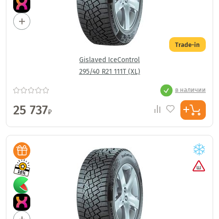
Trade-in
Gislaved IceControl
295/40 R21 111T (XL)
в наличии
25 737
₽