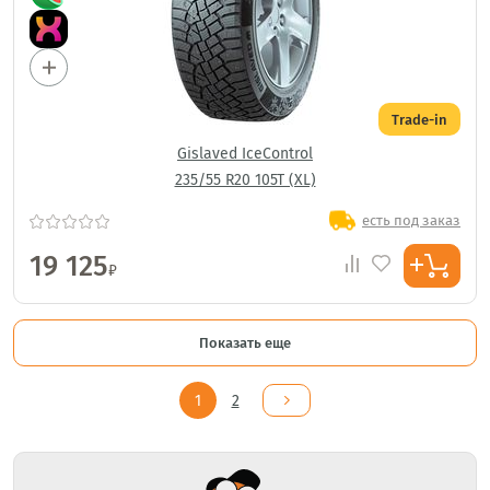
Trade-in
Gislaved IceControl
235/55 R20 105T (XL)
есть под заказ
19 125
₽
Показать еще
1
2