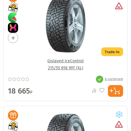
Trade-in
Gislaved IceControl
215/55 R18 99T (XL)
в наличии
18 665
₽