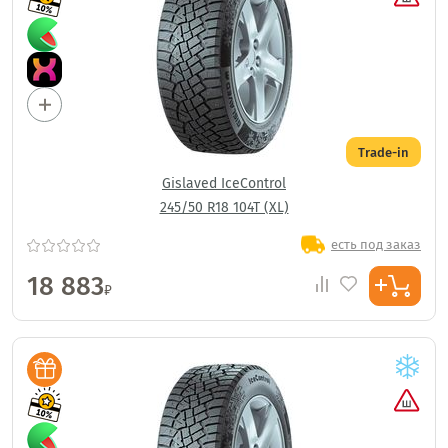
Trade-in
Gislaved IceControl
245/50 R18 104T (XL)
есть под заказ
18 883
₽