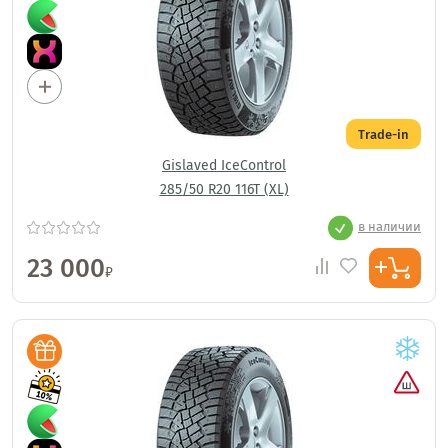
Trade-in
Gislaved IceControl
285/50 R20 116T (XL)
в наличии
23 000
₽