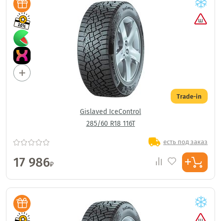
Trade-in
Gislaved IceControl
285/60 R18 116T
есть под заказ
17 986
₽