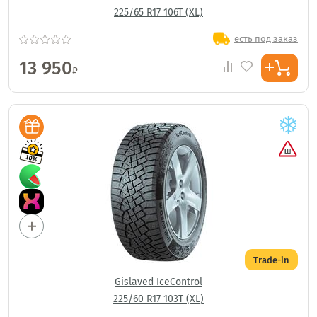
225/65 R17 106T (XL)
есть под заказ
13 950
₽
Trade-in
Gislaved IceControl
225/60 R17 103T (XL)