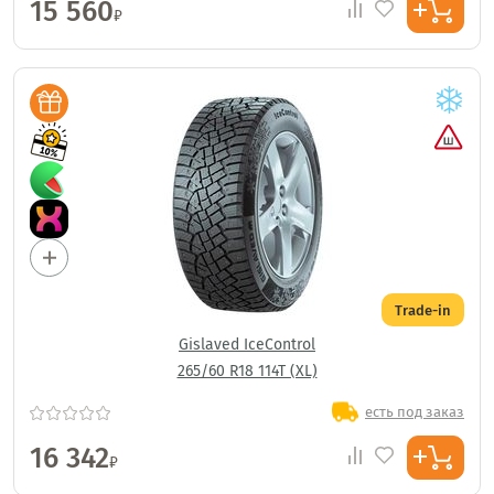
15 560
₽
Trade-in
Gislaved IceControl
265/60 R18 114T (XL)
есть под заказ
16 342
₽