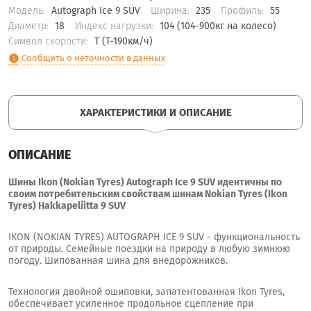
Модель:
Autograph Ice 9 SUV
Ширина:
235
Профиль:
55
Диаметр:
18
Индекс нагрузки:
104 (104-900кг на колесо)
Символ скорости:
T (T-190км/ч)
Сообщить о неточности в данных
info
ХАРАКТЕРИСТИКИ И ОПИСАНИЕ
ОПИСАНИЕ
Шины Ikon (Nokian Tyres) Autograph Ice 9 SUV идентичны по
своим потребительским свойствам шинам Nokian Tyres (Ikon
Tyres) Hakkapeliitta 9 SUV
IKON (NOKIAN TYRES) AUTOGRAPH ICE 9 SUV - функциональность
от природы. Семейные поездки на природу в любую зимнюю
погоду. Шипованная шина для внедорожников.
Технология двойной ошиповки, запатентованная Ikon Tyres,
обеспечивает усиленное продольное сцепление при