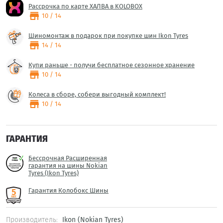
Рассрочка по карте ХАЛВА в KOLOBOX
store
10 / 14
Шиномонтаж в подарок при покупке шин Ikon Tyres
store
14 / 14
Купи раньше - получи бесплатное сезонное хранение
store
10 / 14
Колеса в сборе, собери выгодный комплект!
store
10 / 14
ГАРАНТИЯ
Бессрочная Расширенная
гарантия на шины Nokian
Tyres (Ikon Tyres)
Гарантия Колобокс Шины
Производитель:
Ikon (Nokian Tyres)