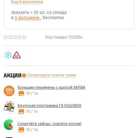
Еще 6 магазинов
Заказать
> 20 шт.
со склада
в
5 магазинов
, бесплатно
Код товара:
TS72254
АКЦИИ
Посмотреть список точек
info
Большие перемены с картой ХАЛВА
store
10 / 14
Бонусная программа ГК KOLOBOX
store
10 / 14
Сплитуйте сейчас, платите потом!
store
10 / 14