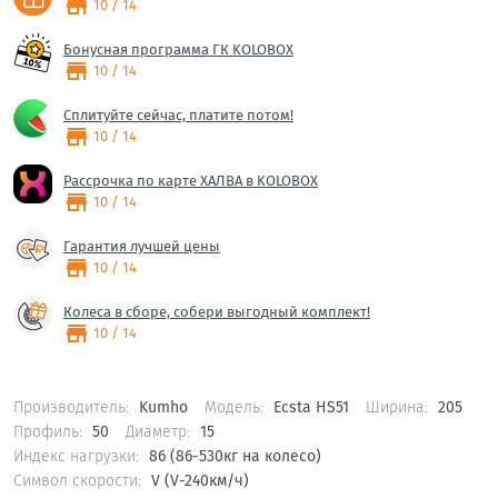
store
10 / 14
Бонусная программа ГК KOLOBOX
store
10 / 14
Сплитуйте сейчас, платите потом!
store
10 / 14
Рассрочка по карте ХАЛВА в KOLOBOX
store
10 / 14
Гарантия лучшей цены
store
10 / 14
Колеса в сборе, собери выгодный комплект!
store
10 / 14
Производитель:
Kumho
Модель:
Ecsta HS51
Ширина:
205
Профиль:
50
Диаметр:
15
Индекс нагрузки:
86 (86-530кг на колесо)
Символ скорости:
V (V-240км/ч)