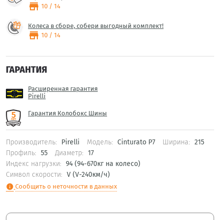
store
10 / 14
Колеса в сборе, собери выгодный комплект!
store
10 / 14
ГАРАНТИЯ
Расширенная гарантия
Pirelli
Гарантия Колобокс Шины
Производитель:
Pirelli
Модель:
Cinturato P7
Ширина:
215
Профиль:
55
Диаметр:
17
Индекс нагрузки:
94 (94-670кг на колесо)
Символ скорости:
V (V-240км/ч)
Сообщить о неточности в данных
info