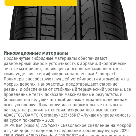
Инновационные материалы
Продвинутые гибридные материалы обеспечивают
равномерный износ и устойчивость к абразии. Экологически
чистые материалы, являющиеся основным компонентом в
компаунде шин, сертифицированы значками Ecoimpact.
Полимеры способствуют лучшей устойчивости автомобиля на
мокрых дорогах. Наночастицы предотвращают старение
резины и обеспечивают стабильный термический уровень. Все
проведенные тесты показали максимальные результаты, и
большинство ведущих автомобильных компаний дали шинам
высшую оценку. Шина получила положительные отзывы и
награды на различных специализированных выставках:
ADAC/TCS/ÖAMTC (Germany) 235/55R17 «Лучшая управляемость
на сухом покрытии» 2020
ЗА РУЛЁМ (Russia) 225/45R17 «Безопасное сцепление на мокрой
и сухой дороге; надежное следование заданному курсу» 2020
TEKNIKENS VÄRLD (Sweden) 225/50R17 «Не так много моментов,