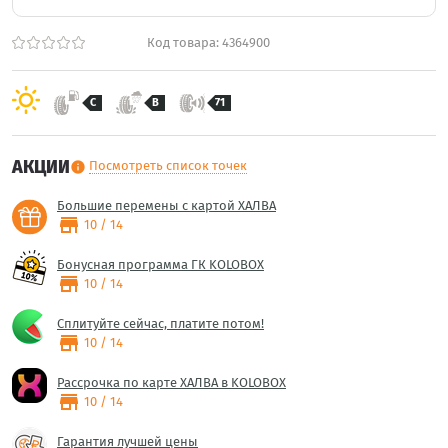
Код товара:
4364900
C
B
71
АКЦИИ
Посмотреть список точек
info
Большие перемены с картой ХАЛВА
store
10 / 14
Бонусная программа ГК KOLOBOX
store
10 / 14
Сплитуйте сейчас, платите потом!
store
10 / 14
Рассрочка по карте ХАЛВА в KOLOBOX
store
10 / 14
Гарантия лучшей цены