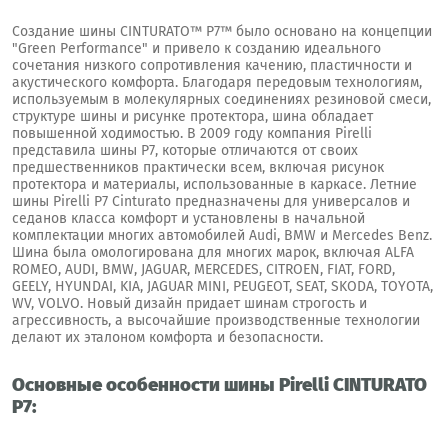
Создание шины CINTURATO™ P7™ было основано на концепции
"Green Performance" и привело к созданию идеального
сочетания низкого сопротивления качению, пластичности и
акустического комфорта. Благодаря передовым технологиям,
используемым в молекулярных соединениях резиновой смеси,
структуре шины и рисунке протектора, шина обладает
повышенной ходимостью. В 2009 году компания Pirelli
представила шины P7, которые отличаются от своих
предшественников практически всем, включая рисунок
протектора и материалы, использованные в каркасе. Летние
шины Pirelli P7 Cinturato предназначены для универсалов и
седанов класса комфорт и установлены в начальной
комплектации многих автомобилей Audi, BMW и Mercedes Benz.
Шина была омологирована для многих марок, включая ALFA
ROMEO, AUDI, BMW, JAGUAR, MERCEDES, CITROEN, FIAT, FORD,
GEELY, HYUNDAI, KIA, JAGUAR MINI, PEUGEOT, SEAT, SKODA, TOYOTA,
WV, VOLVO. Новый дизайн придает шинам строгость и
агрессивность, а высочайшие производственные технологии
делают их эталоном комфорта и безопасности.
Основные особенности шины Pirelli CINTURATO
P7: