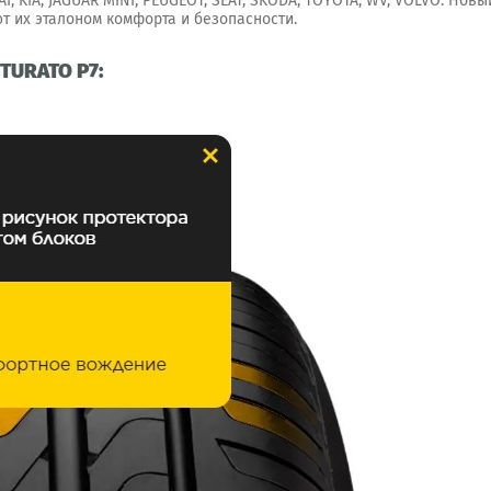
AI, KIA, JAGUAR MINI, PEUGEOT, SEAT, SKODA, TOYOTA, WV, VOLVO. Но
 их эталоном комфорта и безопасности.
TURATO P7: