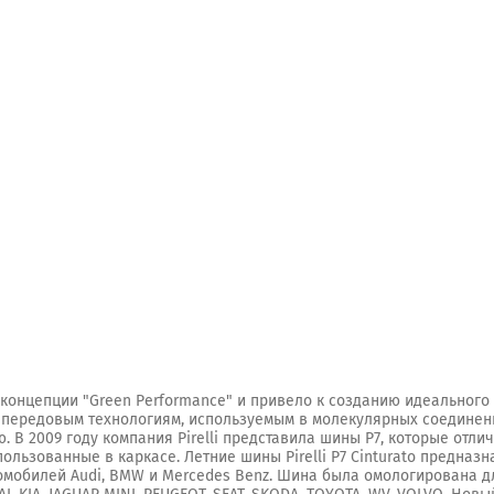
онцепции "Green Performance" и привело к созданию идеального 
я передовым технологиям, используемым в молекулярных соединени
 В 2009 году компания Pirelli представила шины P7, которые отл
ользованные в каркасе. Летние шины Pirelli P7 Cinturato предна
омобилей Audi, BMW и Mercedes Benz. Шина была омологирована дл