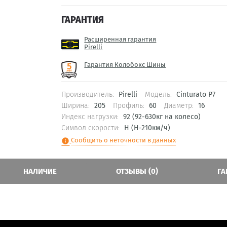
ГАРАНТИЯ
Расширенная гарантия
Pirelli
Гарантия Колобокс Шины
Производитель:
Pirelli
Модель:
Cinturato P7
Ширина:
205
Профиль:
60
Диаметр:
16
Индекс нагрузки:
92 (92-630кг на колесо)
Символ скорости:
H (H-210км/ч)
Сообщить о неточности в данных
info
НАЛИЧИЕ
ОТЗЫВЫ (0)
ГА