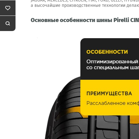
JAGUAR, MERCEDES, CITROEN, FIAT, FORD, GEELY, HYUND
а высочайшие производственные технологии делают
Основные особенности шины Pirelli CIN