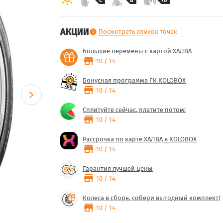
C
B
70
АКЦИИ
Посмотреть список точек
info
Большие перемены с картой ХАЛВА
store
10 / 14
Бонусная программа ГК KOLOBOX
store
10 / 14
Сплитуйте сейчас, платите потом!
store
10 / 14
Рассрочка по карте ХАЛВА в KOLOBOX
store
10 / 14
Гарантия лучшей цены
store
10 / 14
Колеса в сборе, собери выгодный комплект!
store
10 / 14