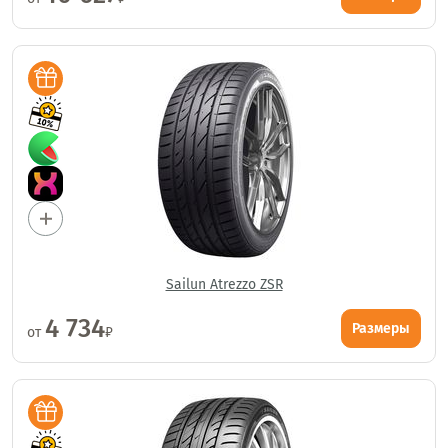
Sailun Atrezzo ZSR
4 734
Размеры
от
₽