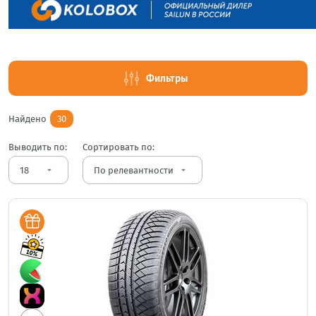
Фильтры
Найдено
30
Выводить по:
Сортировать по:
arrow_drop_down
arrow_drop_down