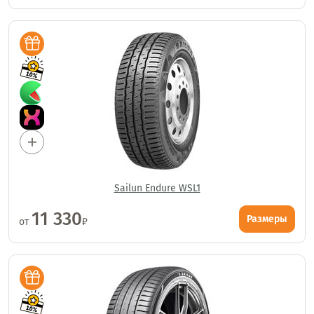
Sailun Endure WSL1
11 330
Размеры
от
₽