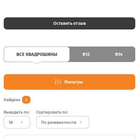
Оставить отзыв
ВСЕ КВАДРОШИНЫ
R12
R14
Фильтры
Найдено
6
Выводить по:
Сортировать по:
arrow_drop_down
arrow_drop_down