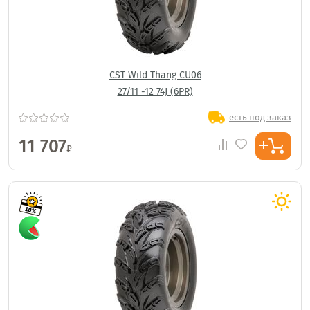
CST Wild Thang CU06
27/11 -12 74J (6PR)
есть под заказ
11 707
₽