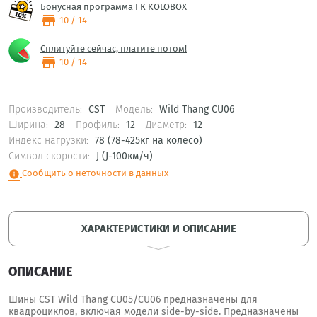
Бонусная программа ГК KOLOBOX
store
10 / 14
Сплитуйте сейчас, платите потом!
store
10 / 14
Производитель:
CST
Модель:
Wild Thang CU06
Ширина:
28
Профиль:
12
Диаметр:
12
Индекс нагрузки:
78 (78-425кг на колесо)
Символ скорости:
J (J-100км/ч)
Сообщить о неточности в данных
info
ХАРАКТЕРИСТИКИ И ОПИСАНИЕ
ОПИСАНИЕ
Шины CST Wild Thang CU05/CU06 предназначены для
квадроциклов, включая модели side-by-side. Предназначены