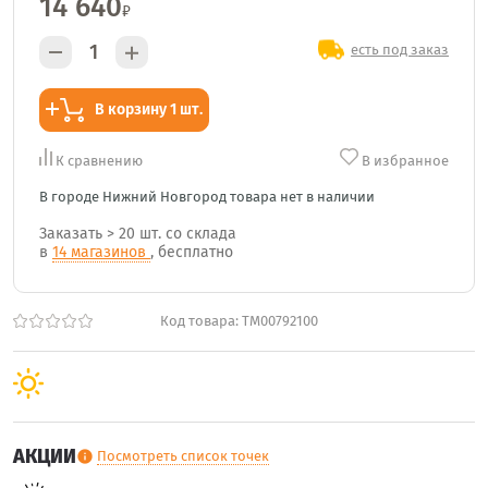
14 640
₽
есть под заказ
В корзину 1 шт.
К сравнению
В избранное
В городе Нижний Новгород товара нет в наличии
Заказать
> 20 шт.
со склада
в
14 магазинов
, бесплатно
Код товара:
TM00792100
АКЦИИ
Посмотреть список точек
info