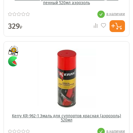
пенный 520мл аэрозоль
в наличии
329
₽
Kerry KR-962-1 Эмаль для суппортов красная (аэрозоль)
520мл
в наличии