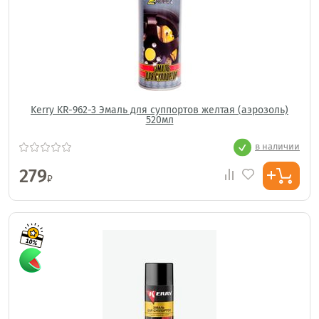
Kerry KR-962-3 Эмаль для суппортов желтая (аэрозоль)
520мл
в наличии
279
₽