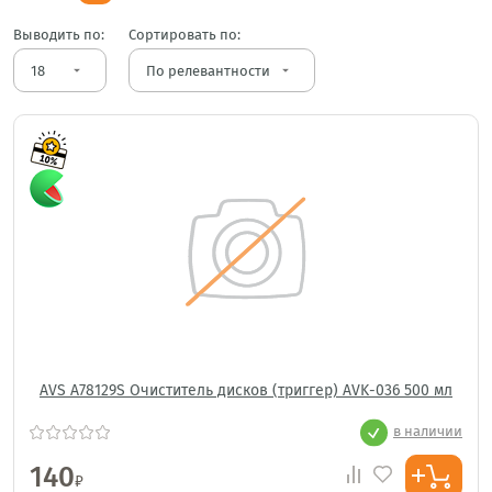
Выводить по:
Сортировать по:
arrow_drop_down
arrow_drop_down
AVS A78129S Очиститель дисков (триггер) AVK-036 500 мл
в наличии
140
₽