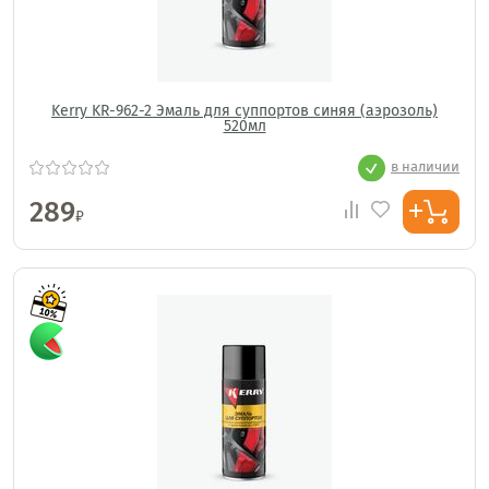
Kerry KR-962-2 Эмаль для суппортов синяя (аэрозоль)
520мл
в наличии
289
₽