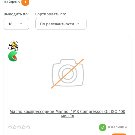
Найдено
1
Выводить по:
Сортировать по:
arrow_drop_down
arrow_drop_down
Масло компрессорное Mannol 1918 Compressor Oil ISO 100
мин 1л
в наличии