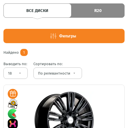
ВСЕ ДИСКИ
R20
Фильтры
Найдено
1
Выводить по:
Сортировать по:
arrow_drop_down
arrow_drop_down