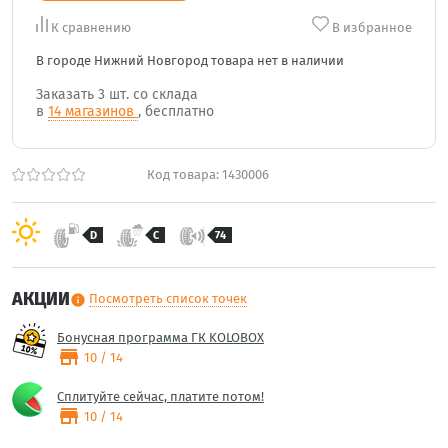
К сравнению
В избранное
В городе Нижний Новгород товара нет в наличии
Заказать
3 шт.
со склада
в
14 магазинов
, бесплатно
Код товара:
1430006
D
C
74
АКЦИИ
Посмотреть список точек
info
Бонусная программа ГК KOLOBOX
store
10 / 14
Сплитуйте сейчас, платите потом!
store
10 / 14