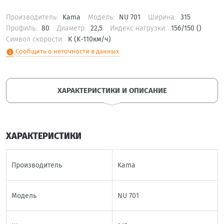
Производитель:
Kama
Модель:
NU 701
Ширина:
315
Профиль:
80
Диаметр:
22,5
Индекс нагрузки:
156/150 ()
Символ скорости:
K (K-110км/ч)
Сообщить о неточности в данных
info
ХАРАКТЕРИСТИКИ И ОПИСАНИЕ
ХАРАКТЕРИСТИКИ
Производитель
Kama
Модель
NU 701