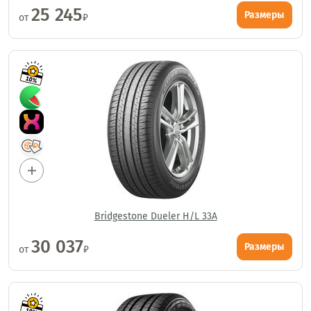
25 245
Размеры
от
₽
Bridgestone Dueler H/L 33A
30 037
Размеры
от
₽