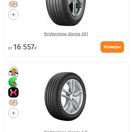
Bridgestone Alenza 001
16 557
Размеры
от
₽