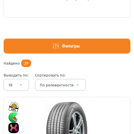
Фильтры
Найдено
29
Выводить по:
Сортировать по:
arrow_drop_down
arrow_drop_down