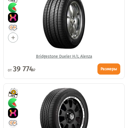
Bridgestone Dueler H/L Alenza
39 774
Размеры
от
₽