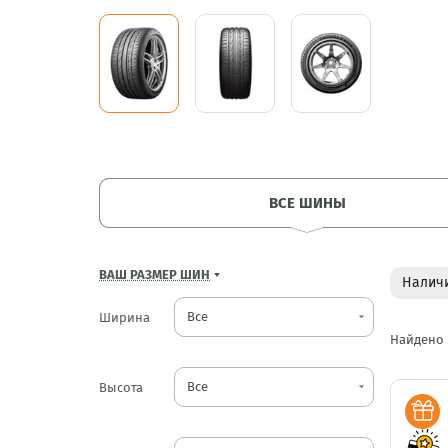
ВСЕ ШИНЫ
ВАШ РАЗМЕР ШИН
Наличи
Ширина
arrow_drop_down
Найдено
Высота
arrow_drop_down