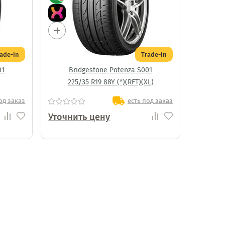
rade-in
Trade-in
01
Bridgestone Potenza S001
225/35 R19 88Y (*)(RFT)(XL)
од заказ
есть под заказ
Уточнить цену