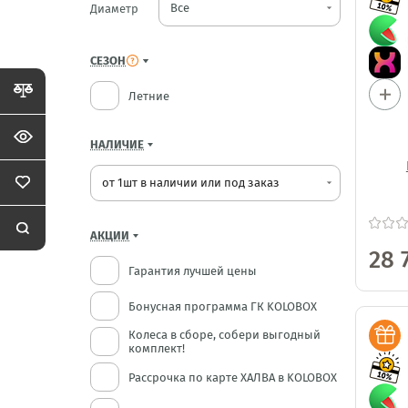
Диаметр
arrow_drop_down
СЕЗОН
Летние
НАЛИЧИЕ
от 1шт в наличии или под заказ
arrow_drop_down
АКЦИИ
28 
Гарантия лучшей цены
Бонусная программа ГК KOLOBOX
Колеса в сборе, собери выгодный
комплект!
Рассрочка по карте ХАЛВА в KOLOBOX