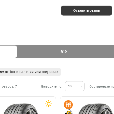
Оставить отзыв
R19
е: от 1шт в наличии или под заказ
18
товаров:
7
Выводить по:
arrow_drop_down
Сортировать по