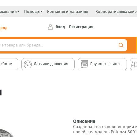
компании
Помощь
Контакты и магазины
Корпоративным клие
Вход
Регистрация
ород
 сборе
Датчики давления
Грузовые шины
1
Описание
Созданная на основе истории и
новейшая модель Potenza S001