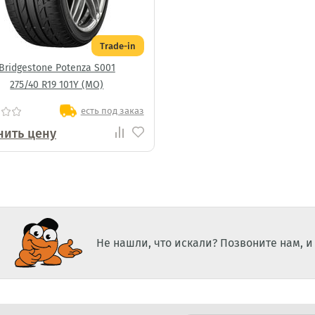
Trade-in
Bridgestone Potenza S001
275/40 R19 101Y (MO)
есть под заказ
нить цену
Не нашли, что искали? Позвоните нам, 