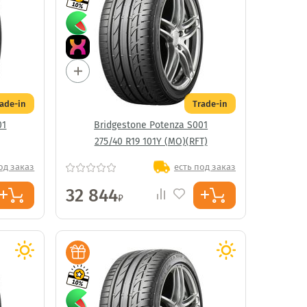
rade-in
Trade-in
01
Bridgestone Potenza S001
275/40 R19 101Y (MO)(RFT)
од заказ
есть под заказ
32 844
₽