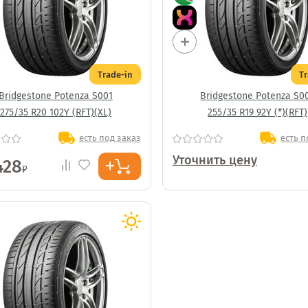
Trade-in
T
Bridgestone Potenza S001
Bridgestone Potenza S0
275/35 R20 102Y (RFT)(XL)
255/35 R19 92Y (*)(RFT)
есть под заказ
есть п
Уточнить цену
428
₽