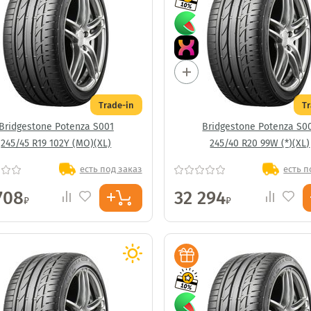
Trade-in
T
Bridgestone Potenza S001
Bridgestone Potenza S0
245/45 R19 102Y (MO)(XL)
245/40 R20 99W (*)(XL)
есть под заказ
есть п
708
32 294
₽
₽