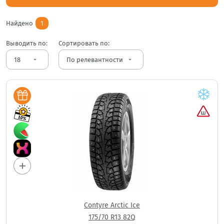
Найдено
1
Выводить по:
Сортировать по:
arrow_drop_down
arrow_drop_down
Contyre Arctic Ice
175/70 R13 82Q