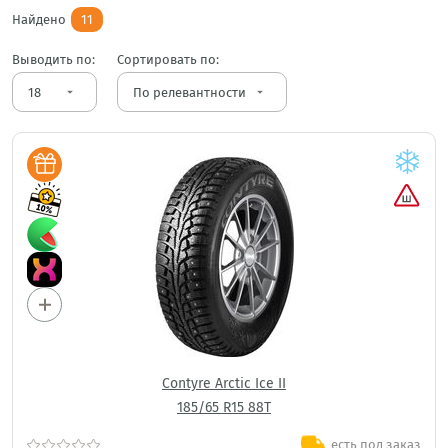
Найдено
11
Выводить по:
Сортировать по:
arrow_drop_down
arrow_drop_down
Contyre Arctic Ice II
185/65 R15 88T
есть под заказ