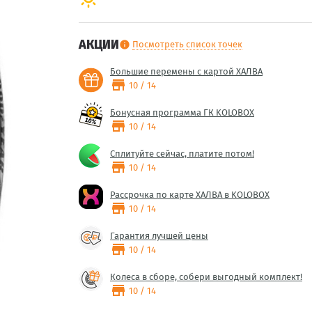
АКЦИИ
Посмотреть список точек
info
Большие перемены с картой ХАЛВА
store
10 / 14
Бонусная программа ГК KOLOBOX
store
10 / 14
Сплитуйте сейчас, платите потом!
store
10 / 14
Рассрочка по карте ХАЛВА в KOLOBOX
store
10 / 14
Гарантия лучшей цены
store
10 / 14
Колеса в сборе, собери выгодный комплект!
store
10 / 14