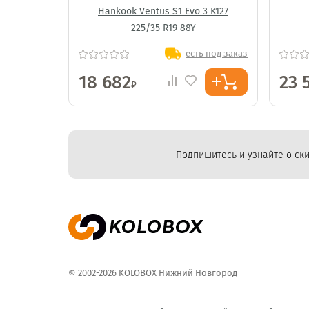
R2
Hankook Ventus S1 Evo 3 K127
L)
225/35 R19 88Y
ь под заказ
есть под заказ
18 682
23 
₽
Подпишитесь и узнайте о ски
© 2002-2026 KOLOBOX Нижний Новгород