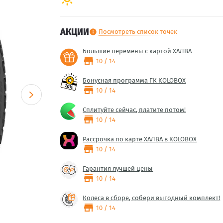
АКЦИИ
Посмотреть список точек
info
Большие перемены с картой ХАЛВА
store
10 / 14
Бонусная программа ГК KOLOBOX
store
10 / 14
Сплитуйте сейчас, платите потом!
store
10 / 14
Рассрочка по карте ХАЛВА в KOLOBOX
store
10 / 14
Гарантия лучшей цены
store
10 / 14
Колеса в сборе, собери выгодный комплект!
store
10 / 14