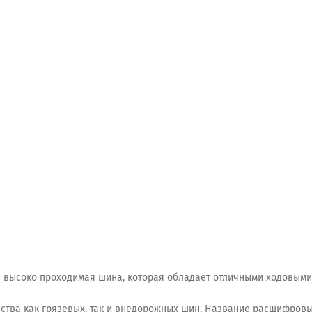
яя высоко проходимая шина, которая обладает отличными ходовым
тва как грязевых, так и внедорожных шин. Название расшифровыва