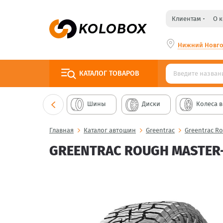
Клиентам
О 
Нижний Новг
КАТАЛОГ
ТОВАРОВ
Шины
Диски
Колеса в
Главная
Каталог автошин
Greentrac
Greentrac R
GREENTRAC ROUGH MASTER-X