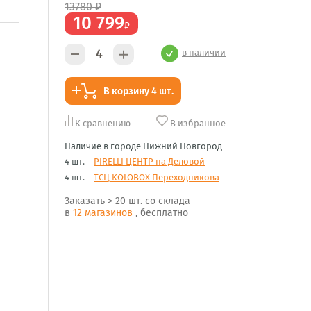
13780
₽
10 799
₽
в наличии
В корзину 4 шт.
К сравнению
В избранное
Наличие в городе Нижний Новгород
4 шт.
PIRELLI ЦЕНТР на Деловой
4 шт.
ТСЦ KOLOBOX Переходникова
Заказать
> 20 шт.
со склада
в
12 магазинов
, бесплатно