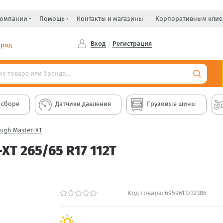
компании
Помощь
Контакты и магазины
Корпоративным клие
Вход
Регистрация
ород
 сборе
Датчики давления
Грузовые шины
ough Master-XT
T 265/65 R17 112T
Код товара:
6959613732386