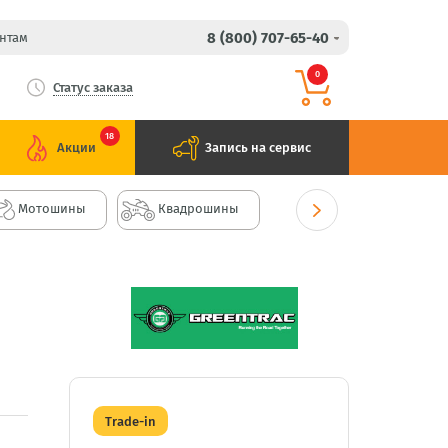
8 (800) 707-65-40
нтам
0
Статус заказа
18
Акции
Запись на сервис
Мотошины
Квадрошины
Trade-in