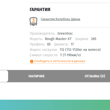
ГАРАНТИЯ
Гарантия Колобокс Шины
Производитель:
Greentrac
Модель:
Rough Master-XT
Ширина:
265
Профиль:
65
Диаметр:
17
Индекс нагрузки:
112 (112-1120кг на колесо)
Символ скорости:
T (T-190км/ч)
Сообщить о неточности в данных
info
НАЛИЧИЕ
ОТЗЫВЫ (0)