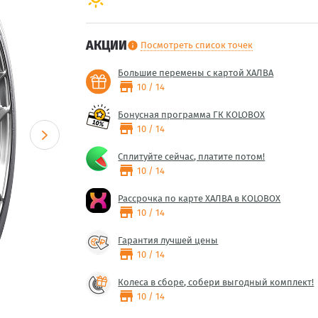
АКЦИИ
Посмотреть список точек
info
Большие перемены с картой ХАЛВА
store
10 / 14
Бонусная программа ГК KOLOBOX
store
10 / 14
Сплитуйте сейчас, платите потом!
store
10 / 14
Рассрочка по карте ХАЛВА в KOLOBOX
store
10 / 14
Гарантия лучшей цены
store
10 / 14
Колеса в сборе, собери выгодный комплект!
store
10 / 14