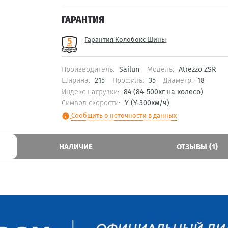
ГАРАНТИЯ
Гарантия Колобокс Шины
Производитель:
Sailun
Модель:
Atrezzo ZSR
Ширина:
215
Профиль:
35
Диаметр:
18
Индекс нагрузки:
84 (84-500кг на колесо)
Символ скорости:
Y (Y-300км/ч)
Сообщить о неточности в данных
info
НАЛИЧИЕ
ОТЗЫВЫ (1)